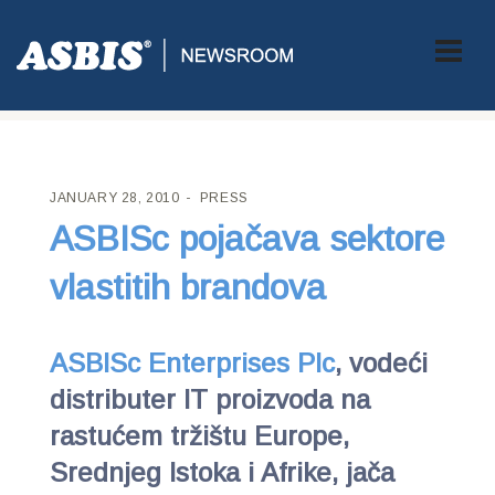
ASBIS CROATIA
>
PRESS
> ASBISC POJAČAVA SEKTORE
VLASTITIH BRANDOVA
JANUARY 28, 2010
PRESS
ASBISc pojačava sektore
vlastitih brandova
ASBISc Enterprises Plc
, vodeći
distributer IT proizvoda na
rastućem tržištu Europe,
Srednjeg Istoka i Afrike, jača