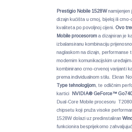
Prestigio Nobile 1528W
namijenjen j
dizajn kućišta u crnoj, bijeloj ili crn
kvaliteta po povoljnoj cijeni.
Ovo tre
Mobile procesorom
a dizajniran je k
izbalansiranu kombinaciju prijenosno
naglaskom na dizajn, performanse t
modernim komunikacijskim uređajima. N
kombinirano crno-crvenoj varijanti 
prema individualnom stilu. Ekran N
Type tehnologijom
, te odličnim per
kartici
NVIDIA® GeForce™ Go740
Dual-Core Mobile procesoru T208
chipsetu koji pruža visoke performa
1528W dolazi uz predinstaliran
Win
funkcionira besprijekorno zahvaljuju