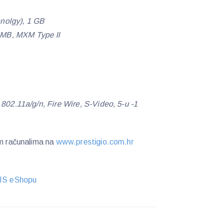
nolgy), 1 GB
MB, MXM Type II
 802.11a/g/n, Fire Wire, S-Video, 5-u -1
im računalima na
www.prestigio.com.hr
IS eShopu