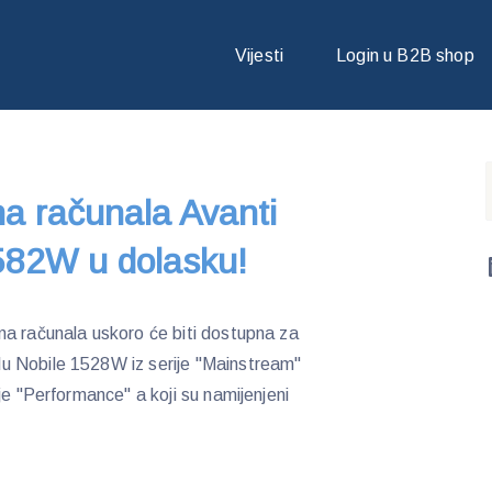
A RAČUNALA AVANTI 1592W I NOBILE 1582W U DOLASKU!
Vijesti
Login u B2B shop
na računala Avanti
582W u dolasku!
na računala uskoro će biti dostupna za
u Nobile 1528W iz serije "Mainstream"
je "Performance" a koji su namijenjeni