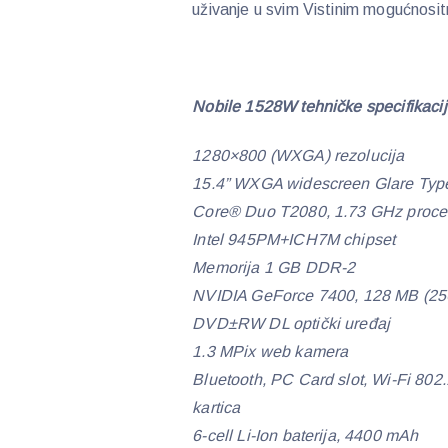
uživanje u svim Vistinim mogućnosi
Nobile 1528W tehničke specifikaci
1280×800 (WXGA) rezolucija
15.4” WXGA widescreen Glare Typ
Core® Duo T2080, 1.73 GHz proce
Intel 945PM+ICH7M chipset
Memorija 1 GB DDR-2
NVIDIA GeForce 7400, 128 MB (2
DVD±RW DL optički uređaj
1.3 MPix web kamera
Bluetooth, PC Card slot, Wi-Fi 802.1
kartica
6-cell Li-Ion baterija, 4400 mAh