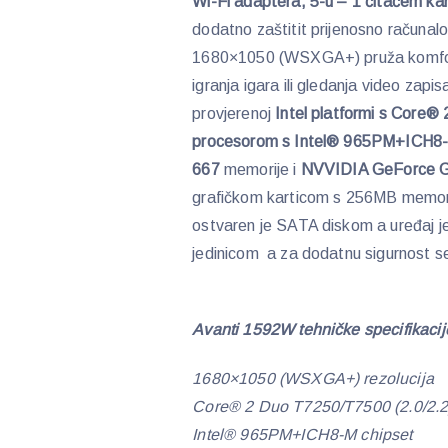
Wi-Fi adaptera, 5-u – 1 čitačem kart
dodatno zaštitit prijenosno računalo
1680×1050 (WSXGA+) pruža komforan
igranja igara ili gledanja video zap
provjerenoj
Intel platformi s Core
procesorom s Intel® 965PM+ICH8
667
memorije i
NVVIDIA GeForce G
grafičkom karticom s 256MB memor
ostvaren je SATA diskom a uređaj j
jedinicom a za dodatnu sigurnost se 
Avanti 1592W tehničke specifikacij
1680×1050 (WSXGA+) rezolucija
Core® 2 Duo T7250/T7500 (2.0/2.2
Intel® 965PM+ICH8-M chipset