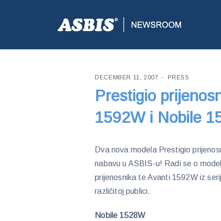
ASBIS CROATIA
>
PRESS
> PRESTIGIO PRIJENOSN
DECEMBER 11, 2007
PRESS
Prestigio prijenos
1592W i Nobile 1
Dva nova modela Prestigio prijenos
nabavu u ASBIS-u! Radi se o model
prijenosnika te Avanti 1592W iz seri
različitoj publici.
Nobile 1528W