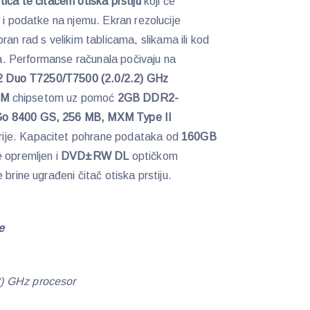
ica te čitačem otiska prstiju
koji će
 i podatke na njemu. Ekran rezolucije
 rad s velikim tablicama, slikama ili kod
isa. Performanse računala počivaju na
® 2 Duo T7250/T7500 (2.0/2.2) GHz
-M
chipsetom uz pomoć
2GB DDR2-
o 8400 GS, 256 MB, MXM Type II
ije. Kapacitet pohrane podataka od
160GB
e opremljen i
DVD±RW DL
optičkom
brine ugrađeni čitač otiska prstiju.
e
) GHz procesor