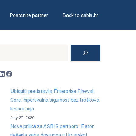
Postanite partner
Back to asbis.hr
Search
LinkedIn
Facebook
Ubiquiti predstavlja Enterprise Firewall
Core: hiperskalna sigurnost bez troškova
licenciranja
July 27, 2026
Nova prilika za ASBIS partnere: Eaton
rješenja sada dostupna u Hrvatskoj