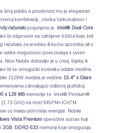
e široj publici a posebnost mu je elegantan
o-crvenoj kombinaciji , visoka funkcinalnost i
ndy računalo
pogonjeno je
Intel® Dual-Core
ako bi odgovorio na zahtijeve tržišta koje želi
g računala za uredsku ili kućnu upotrebu ali s
e velike mogućnosti povezivanja s svvim
ovi Nobile dobavljiv je u crnoj, bijeloj ili
kako bi se omogućilo korisniku odabir modela
obile 1528W modela je veličine
15.4" s Glare
formansama zahvaljujući odličnoj grafićkoj
0 s 128 MB
memorije te Intel® Pentium®
0 (1.73 GHz) na Intel 945PM+ICH7M
nse uz manju potrošnju energije. Nobile
dows Vista Premium
operativni sustav koji
ći
2GB DDR2-533
memoriji koje omogućuju