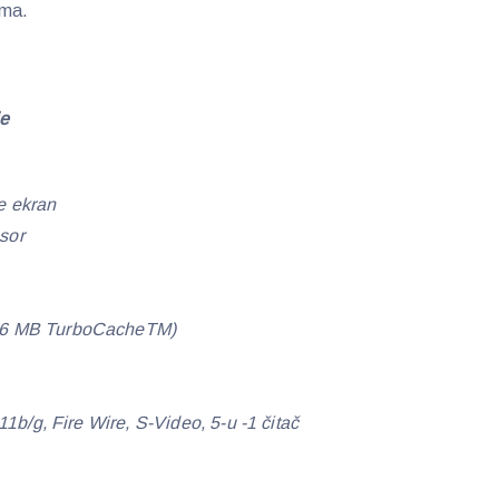
tma.
je
e ekran
sor
56 MB TurboCacheTM)
1b/g, Fire Wire, S-Video, 5-u -1 čitač