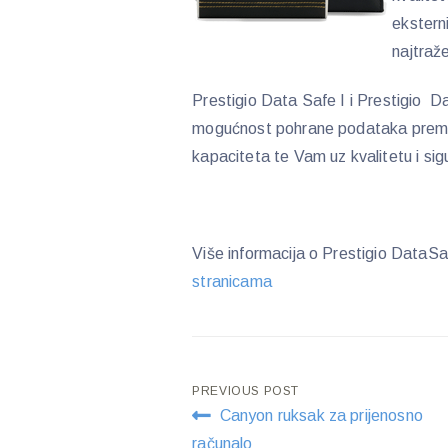
ekstern
najtraže
Prestigio Data Safe I i Prestigio Da
mogućnost pohrane podataka pre
kapaciteta te Vam uz kvalitetu i sig
Više informacija o Prestigio DataSa
stranicama
Post
PREVIOUS POST
Canyon ruksak za prijenosno
navigation
računalo