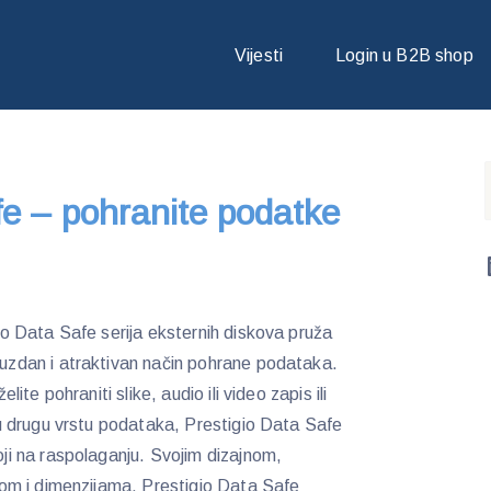
 – POHRANITE PODATKE SA STILOM
Vijesti
Login u B2B shop
fe – pohranite podatke
io Data Safe serija eksternih diskova pruža
zdan i atraktivan način pohrane podataka.
želite pohraniti slike, audio ili video zapis ili
ju drugu vrstu podataka, Prestigio Data Safe
ji na raspolaganju. Svojim dizajnom,
tom i dimenzijama, Prestigio Data Safe