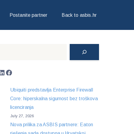
Postanite partner
Back to asbis.hr
Search
LinkedIn
Facebook
Ubiquiti predstavlja Enterprise Firewall
Core: hiperskalna sigurnost bez troškova
licenciranja
July 27, 2026
Nova prilika za ASBIS partnere: Eaton
rješenja sada dostupna u Hrvatskoj