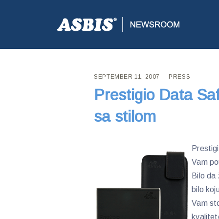
ASBIS CROATIA
>
PRESS
> PRESTIGIO DATA SAFE
SEPTEMBER 11, 2007
PRESS
Prestigio Data Sa
sa stilom
Prestig
Vam pou
Bilo da 
bilo ko
Vam sto
kvalite