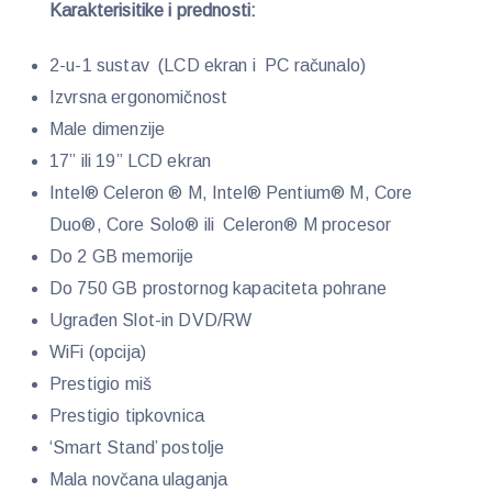
Karakterisitike i prednosti:
2-u-1 sustav (LCD ekran i PC računalo)
Izvrsna ergonomičnost
Male dimenzije
17” ili 19” LCD ekran
Intel® Celeron ® M, Intel® Pentium® M, Core
Duo®, Core Solo® ili Celeron® M procesor
Do 2 GB memorije
Do 750 GB prostornog kapaciteta pohrane
Ugrađen Slot-in DVD/RW
WiFi (opcija)
Prestigio miš
Prestigio tipkovnica
‘Smart Stand’ postolje
Mala novčana ulaganja