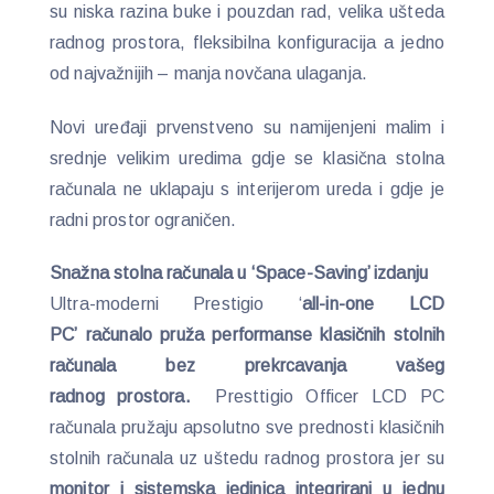
su niska razina buke i pouzdan rad, velika ušteda
radnog prostora, fleksibilna konfiguracija a jedno
od najvažnijih – manja novčana ulaganja.
Novi uređaji prvenstveno su namijenjeni malim i
srednje velikim uredima gdje se klasična stolna
računala ne uklapaju s interijerom ureda i gdje je
radni prostor ograničen.
Snažna stolna računala u ‘Space-Saving’ izdanju
Ultra-moderni Prestigio ‘
all-in-one LCD
PC’ računalo pruža performanse klasičnih stolnih
računala bez prekrcavanja vašeg
radnog prostora.
Presttigio Officer LCD PC
računala pružaju apsolutno sve prednosti klasičnih
stolnih računala uz uštedu radnog prostora jer su
monitor i sistemska jedinica integrirani u jednu