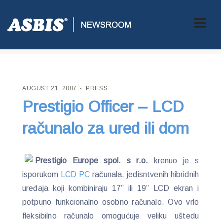
ASBIS CROATIA
>
PRESS
> PRESTIGIO OFFICER – LCD
RAČUNALO ZA URED ILI DOM
AUGUST 21, 2007
PRESS
Prestigio Officer – LCD
računalo za ured ili dom
Prestigio Europe spol. s r.o.
krenuo je s
isporukom
LCD PC
računala, jedisntvenih hibridnih
uređaja koji kombiniraju 17” ili 19” LCD ekran i
potpuno funkcionalno osobno računalo. Ovo vrlo
fleksibilno računalo omogućuje veliku uštedu