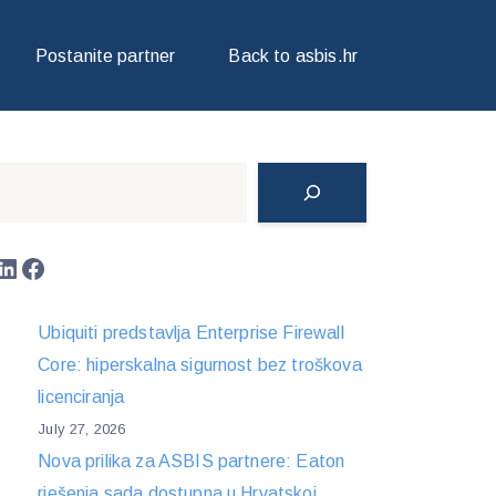
Postanite partner
Back to asbis.hr
Search
LinkedIn
Facebook
Ubiquiti predstavlja Enterprise Firewall
Core: hiperskalna sigurnost bez troškova
licenciranja
July 27, 2026
Nova prilika za ASBIS partnere: Eaton
rješenja sada dostupna u Hrvatskoj