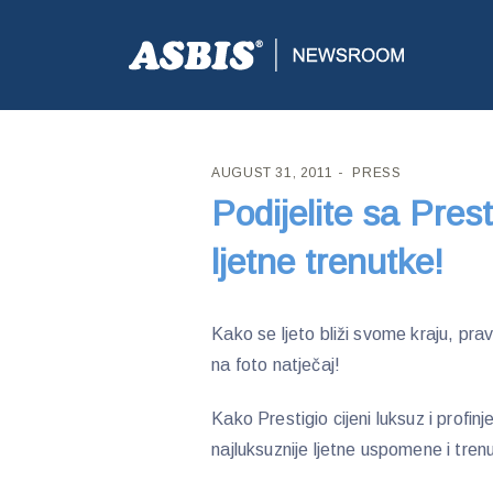
ASBIS CROATIA
>
PRESS
> PODIJELITE SA PREST
AUGUST 31, 2011
PRESS
Podijelite sa Pres
ljetne trenutke!
Kako se ljeto bliži svome kraju, pra
na foto natječaj!
Kako Prestigio cijeni luksuz i profin
najluksuznije ljetne uspomene i tre