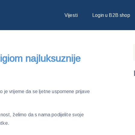
IGIOM NAJLUKSUZNIJE LJETNE TRENUTKE!
Vijesti
Login u B2B shop
tigiom najluksuznije
vo je vrijeme da se ljetne uspomene prijave
jenost, želimo da s nama podijelite svoje
nutke.