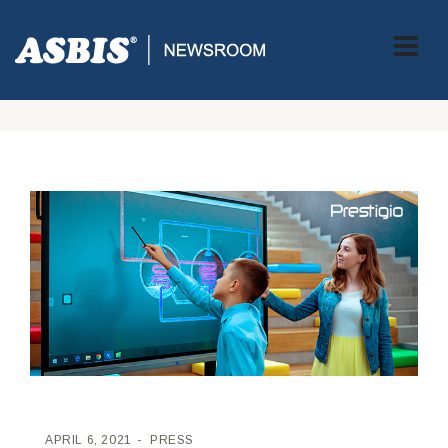
ASBIS CROATIA
>
PRESS
> PRESTIGIO NASTAVLJA SURADNJU I
RAZVOJ EDUKATIVNOG SOFTVERA SA KOMPANIJOM MOZAIK
EDUCATION KROZ OEM PARTNERSTVO
APRIL 6, 2021
PRESS