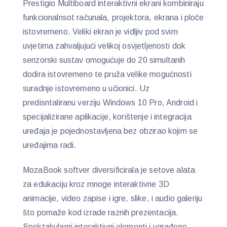
Prestigio Multiboard interaktivni ekrani kombiniraju
funkcionalnsot računala, projektora, ekrana i ploče
istovremeno. Veliki ekran je vidljiv pod svim
uvjetima zahvaljujući velikoj osvjetljenosti dok
senzorski sustav omogućuje do 20 simultanih
dodira istovremeno te pruža velike mogućnosti
suradnje istovremeno u učionici. Uz
predisntaliranu verziju Windows 10 Pro, Android i
specijalizirane aplikacije, korištenje i integracija
uređaja je pojednostavljena bez obzirao kojim se
uređajima radi.
MozaBook softver diversificirala je setove alata
za edukaciju kroz mnoge interaktivne 3D
animacije, video zapise i igre, slike, i audio galeriju
što pomaže kod izrade raznih prezentacija.
Spektakularni interaktivni elementi i ugrađene