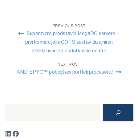
Post
PREVIOUS POST
Supermicro predstavio MegaDC servere –
navigation
prvi komercijalni COTS sustav dizajniran
ekskluzivno za podatkovne centre
NEXT POST
AMD EPYC™ poboljšani portfelj procesora!
Search
LinkedIn
Facebook