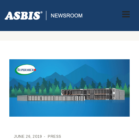
ASBIS CROATIA
>
PRESS
> SUPERMICRO UNAPRJEĐUJE ALL-
FLASH SERIJU NVME STORAGE SERVERA I UVODI NAJNOVIJE
EDSFF SUSTAVE
JUNE 26, 2019
PRESS