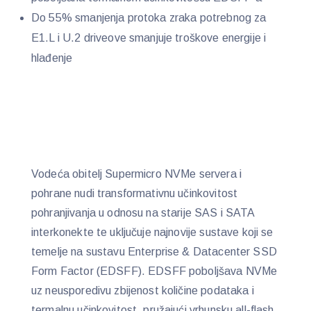
Do 55% smanjenja protoka zraka potrebnog za
E1.L i U.2 driveove smanjuje troškove energije i
hlađenje
Vodeća obitelj Supermicro NVMe servera i
pohrane nudi transformativnu učinkovitost
pohranjivanja u odnosu na starije SAS i SATA
interkonekte te uključuje najnovije sustave koji se
temelje na sustavu Enterprise & Datacenter SSD
Form Factor (EDSFF). EDSFF poboljšava NVMe
uz neusporedivu zbijenost količine podataka i
termalnu učinkovitost, pružajući vrhunsku all-flash