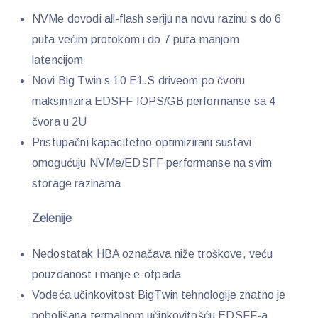
NVMe dovodi all-flash seriju na novu razinu s do 6
puta većim protokom i do 7 puta manjom
latencijom
Novi Big Twin s 10 E1.S driveom po čvoru
maksimizira EDSFF IOPS/GB performanse sa 4
čvora u 2U
Pristupačni kapacitetno optimizirani sustavi
omogućuju NVMe/EDSFF performanse na svim
storage razinama
Zelenije
Nedostatak HBA označava niže troškove, veću
pouzdanost i manje e-otpada
Vodeća učinkovitost BigTwin tehnologije znatno je
poboljšana termalnom učinkovitošću EDSFF-a