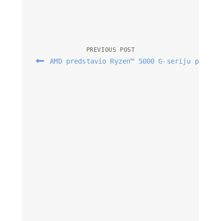
Post navigation
PREVIOUS POST
 AMD predstavio Ryzen™ 5000 G-seriju proces
No