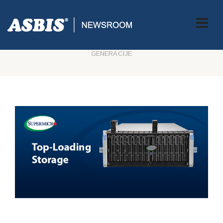
ASBIS CROATIA
>
PRESS
> SUPERMICRO PREDSTAVLJA NOVE
SUSTAVE VRHUNSKE BRZINE ČITANJA ZAPISA I JEDNOSTAVNE
DVOSTRUKE POHRANE S INTEL XEON PROCESORIMA TREĆE
GENERACIJE