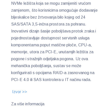
NVMe ležišta koja se mogu zamijeniti vrućom
zamjenom, što korisnicima omogućuje dodavanje
bljeskalice bez žrtvovanja bilo kojeg od 24
SAS/SATA 3,5-inčna prostora za pohranu.
Inovativni dizajn šasije poboljšava protok zraka i
pojednostavljuje dostupnost servisnih usluga
komponentama poput matične ploče, CPU-a,
memorije, utora za PCI-E, unutarnjih ležišta za
pogone i stražnjih odjeljaka pogona. Uz ova
mehanička poboljšanja, sustav se može
konfigurirati s opcijama RAID-a zasnovanog na
PCI-E 4.0 ili SAS kontrolera u IT načinu rada.
Izvor >>
Za više informacija