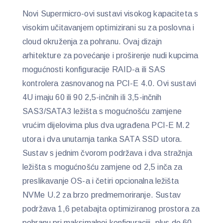
Novi Supermicro-ovi sustavi visokog kapaciteta s
visokim učitavanjem optimizirani su za poslovna i
cloud okruženja za pohranu. Ovaj dizajn
arhitekture za povećanje i proširenje nudi kupcima
mogućnosti konfiguracije RAID-a ili SAS
kontrolera zasnovanog na PCI-E 4.0. Ovi sustavi
4U imaju 60 ili 90 2,5-inčnih ili 3,5-inčnih
SAS3/SATA3 ležišta s mogućnošću zamjene
vrućim dijelovima plus dva ugrađena PCI-E M.2
utora i dva unutarnja tanka SATA SSD utora.
Sustav s jednim čvorom podržava i dva stražnja
ležišta s mogućnošću zamjene od 2,5 inča za
preslikavanje OS-a i četiri opcionalna ležišta
NVMe U.2 za brzo predmemoriranje. Sustav
podržava 1,6 petabajta optimiziranog prostora za
pohranu pri maksimalnoj konfiguraciji, plus do 60