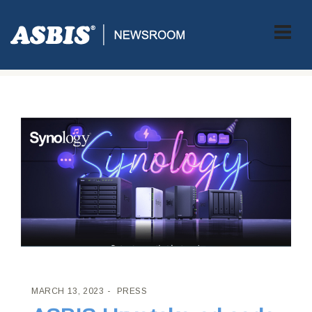
ASBIS CROATIA
>
PRESS
> ASBIS HRVATSKA OD SADA
DISTRIBUTER SYNOLOGY PROIZVODA
MARCH 13, 2023
PRESS