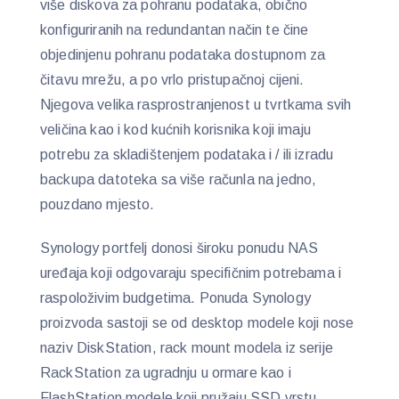
više diskova za pohranu podataka, obično
konfiguriranih na redundantan način te čine
objedinjenu pohranu podataka dostupnom za
čitavu mrežu, a po vrlo pristupačnoj cijeni.
Njegova velika rasprostranjenost u tvrtkama svih
veličina kao i kod kućnih korisnika koji imaju
potrebu za skladištenjem podataka i / ili izradu
backupa datoteka sa više računla na jedno,
pouzdano mjesto.
Synology portfelj donosi široku ponudu NAS
uređaja koji odgovaraju specifičnim potrebama i
raspoloživim budgetima. Ponuda Synology
proizvoda sastoji se od desktop modele koji nose
naziv DiskStation, rack mount modela iz serije
RackStation za ugradnju u ormare kao i
FlashStation modele koji pružaju SSD vrstu