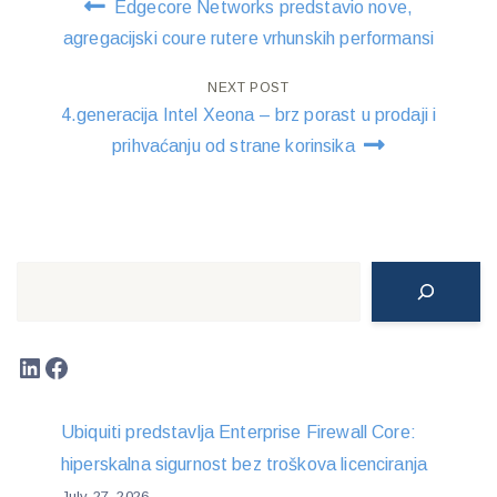
Edgecore Networks predstavio nove,
navigation
agregacijski coure rutere vrhunskih performansi
NEXT POST
4.generacija Intel Xeona – brz porast u prodaji i
prihvaćanju od strane korinsika
Search
LinkedIn
Facebook
Ubiquiti predstavlja Enterprise Firewall Core:
hiperskalna sigurnost bez troškova licenciranja
July 27, 2026