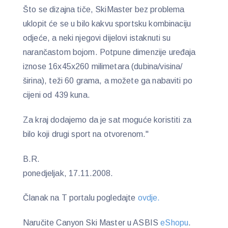
Što se dizajna tiče, SkiMaster bez problema
uklopit će se u bilo kakvu sportsku kombinaciju
odjeće, a neki njegovi dijelovi istaknuti su
narančastom bojom. Potpune dimenzije uređaja
iznose 16x45x260 milimetara (dubina/visina/
širina), teži 60 grama, a možete ga nabaviti po
cijeni od 439 kuna.
Za kraj dodajemo da je sat moguće koristiti za
bilo koji drugi sport na otvorenom."
B.R.
ponedjeljak, 17.11.2008.
Članak na T portalu pogledajte
ovdje.
Naručite Canyon Ski Master u ASBIS
eShopu
.