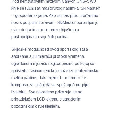
Pod nemaštovitim nazivom Canyon CNS-SW3
krije se ručni sat maštovitog nadimka 'SkiMaster'
– gospodar skijanja. Ako se nas pita, uređaj ime
nosi s potpunim pravom. SkiMaster opremljen je
svim dodacima potrebnim skijašima u
pustopoljinama snježnih padina.
Skijaške mogućnosti ovog sportskog sata
sadržane su u mjeraču protoka vremena,
ugrađenom mjeraču nagiba padine po kojoj se
spuštate, visinomjeru koji može izmjeriti visinsku
razliku padine, tlakomjeru, termometru te
kompasu za slučaj da se spuštajući negdje
izgubite. Sve navedeno prikazuje se na
pripadajućem LCD ekranu s ugrađenim
pozadinskim osvjetljenjem.