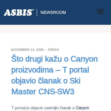
ASBIS CROATIA
>
PRESS
> ŠTO DRUGI KAŽU O CANYON
PROIZVODIMA – T PORTAL OBJAVIO ČLANAK O SKI MASTER
CNS-SW3
NOVEMBER 19, 2008
PRESS
Što drugi kažu o Canyon
proizvodima – T portal
objavio članak o Ski
Master CNS-SW3
T portal je objavio zanimljiv članak o
Canyon