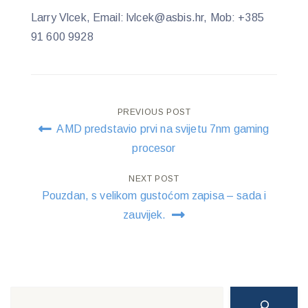
Larry Vlcek, Email: lvlcek@asbis.hr, Mob: +385
91 600 9928
Post
PREVIOUS POST
AMD predstavio prvi na svijetu 7nm gaming
navigation
procesor
NEXT POST
Pouzdan, s velikom gustoćom zapisa – sada i
zauvijek.
Search