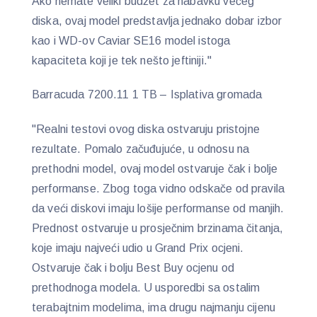
Ako nemate veliki budžet za nabavku većeg
diska, ovaj model predstavlja jednako dobar izbor
kao i WD-ov Caviar SE16 model istoga
kapaciteta koji je tek nešto jeftiniji."
Barracuda 7200.11 1 TB – Isplativa gromada
"Realni testovi ovog diska ostvaruju pristojne
rezultate. Pomalo začuđujuće, u odnosu na
prethodni model, ovaj model ostvaruje čak i bolje
performanse. Zbog toga vidno odskače od pravila
da veći diskovi imaju lošije performanse od manjih.
Prednost ostvaruje u prosječnim brzinama čitanja,
koje imaju najveći udio u Grand Prix ocjeni.
Ostvaruje čak i bolju Best Buy ocjenu od
prethodnoga modela. U usporedbi sa ostalim
terabajtnim modelima, ima drugu najmanju cijenu