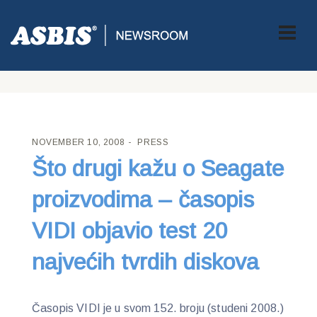
ASBIS CROATIA
>
PRESS
> ŠTO DRUGI KAŽU O SEAGATE
PROIZVODIMA – ČASOPIS VIDI OBJAVIO TEST 20 NAJVEĆIH
TVRDIH DISKOVA
NOVEMBER 10, 2008
PRESS
Što drugi kažu o Seagate
proizvodima – časopis
VIDI objavio test 20
najvećih tvrdih diskova
Časopis VIDI je u svom 152. broju (studeni 2008.)