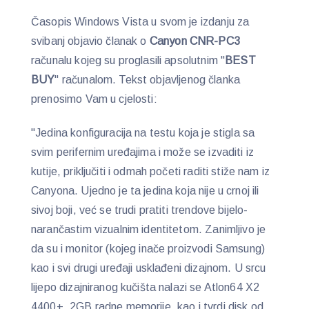
Časopis Windows Vista u svom je izdanju za
svibanj objavio članak o
Canyon CNR-PC3
računalu kojeg su proglasili apsolutnim "
BEST
BUY
" računalom. Tekst objavljenog članka
prenosimo Vam u cjelosti:
"Jedina konfiguracija na testu koja je stigla sa
svim perifernim uređajima i može se izvaditi iz
kutije, priključiti i odmah početi raditi stiže nam iz
Canyona. Ujedno je ta jedina koja nije u crnoj ili
sivoj boji, već se trudi pratiti trendove bijelo-
narančastim vizualnim identitetom. Zanimljivo je
da su i monitor (kojeg inače proizvodi Samsung)
kao i svi drugi uređaji usklađeni dizajnom. U srcu
lijepo dizajniranog kučišta nalazi se Atlon64 X2
4400+, 2GB radne memorije, kao i tvrdi disk od