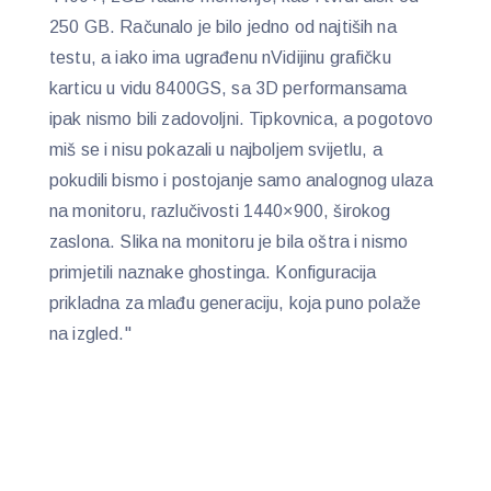
250 GB. Računalo je bilo jedno od najtiših na
testu, a iako ima ugrađenu nVidijinu grafičku
karticu u vidu 8400GS, sa 3D performansama
ipak nismo bili zadovoljni. Tipkovnica, a pogotovo
miš se i nisu pokazali u najboljem svijetlu, a
pokudili bismo i postojanje samo analognog ulaza
na monitoru, razlučivosti 1440×900, širokog
zaslona. Slika na monitoru je bila oštra i nismo
primjetili naznake ghostinga. Konfiguracija
prikladna za mlađu generaciju, koja puno polaže
na izgled."