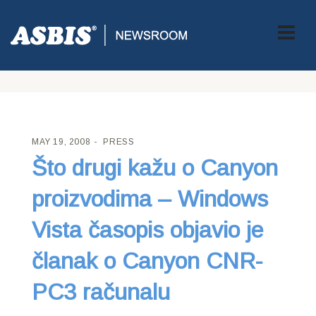
ASBIS CROATIA
>
PRESS
> ŠTO DRUGI KAŽU O CANYON
PROIZVODIMA – WINDOWS VISTA ČASOPIS OBJAVIO JE
ČLANAK O CANYON CNR-PC3 RAČUNALU
MAY 19, 2008
PRESS
Što drugi kažu o Canyon
proizvodima – Windows
Vista časopis objavio je
članak o Canyon CNR-
PC3 računalu