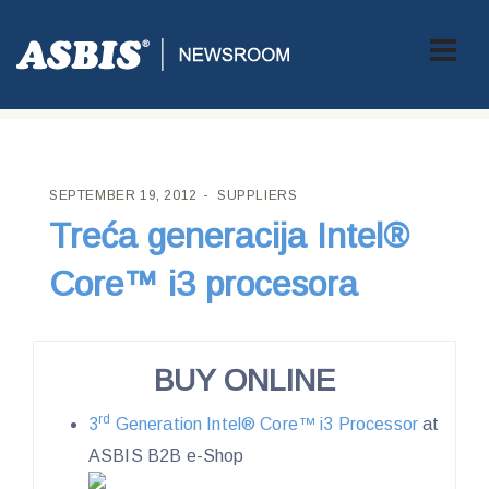
ASBIS CROATIA
>
SUPPLIERS
> TREĆA GENERACIJA INTEL®
CORE™ I3 PROCESORA
SEPTEMBER 19, 2012
SUPPLIERS
Treća generacija Intel®
Core™ i3 procesora
BUY ONLINE
rd
3
Generation Intel® Core™ i3 Processor
at
ASBIS B2B e-Shop