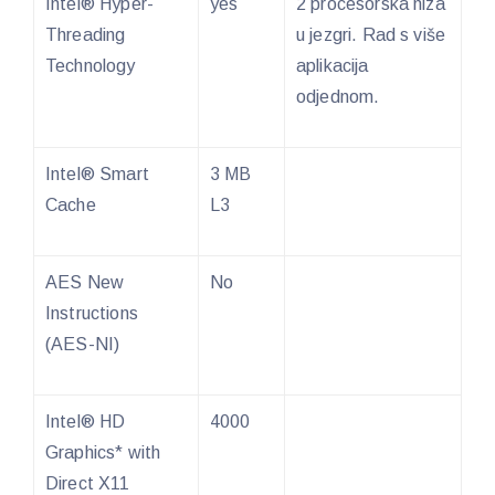
Intel® Hyper-
yes
2 procesorska niza
Threading
u jezgri. Rad s više
Technology
aplikacija
odjednom.
Intel® Smart
3 MB
Cache
L3
AES New
No
Instructions
(AES-NI)
Intel® HD
4000
Graphics* with
Direct X11