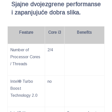
Sjajne dvojezgrene performanse
i zapanjujuće dobra slika.
Feature
Core i3
Benefits
Number of
2/4
Processor Cores
/ Threads
Intel® Turbo
no
Boost
Technology 2.0