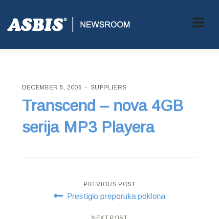
ASBIS CROATIA
>
SUPPLIERS
> TRANSCEND – NOVA 4GB
SERIJA MP3 PLAYERA
DECEMBER 5, 2006
SUPPLIERS
Transcend – nova 4GB
serija MP3 Playera
Post
PREVIOUS POST
Prestigio preporuka poklona
navigation
NEXT POST