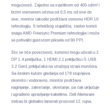
mogućnosti. Zajedno sa svjetlinom od 400 cd/m² i
brzim vremenom odziva od 0,5 ms od sive do
sive, monitor također podržava osnovnu HDR 10
tehnologiju. S tehničkog stajališta, zaslon koristi
snagu AMD Freesync Premium tehnologije i može
se pohvaliti gustoćom piksela od 90 PPI.
Što se tiče povezivosti, korisnici mogu uživati ​​u 2
DP 1.4 priključka, 1 HDMI 2.1 priključku i 5 USB
3.2 Gen1 priključaka na stražnjoj strani monitora.
Sa širokim kutom gledanja od 178 stupnjeva
okomito i vodoravno, monitor podržava
naginjanje, zakretanje, okretanje, pa čak uključuje
i ugrađeno upravljanje kabelima. Dell Alienware
trebao bi globalno lansirati proizvod 12. rujna.