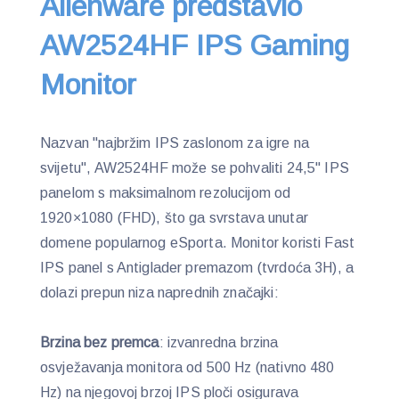
Alienware predstavio
AW2524HF IPS Gaming
Monitor
Nazvan "najbržim IPS zaslonom za igre na
svijetu", AW2524HF može se pohvaliti 24,5" IPS
panelom s maksimalnom rezolucijom od
1920×1080 (FHD), što ga svrstava unutar
domene popularnog eSporta. Monitor koristi Fast
IPS panel s Antiglader premazom (tvrdoća 3H), a
dolazi prepun niza naprednih značajki:
Brzina bez premca
: izvanredna brzina
osvježavanja monitora od 500 Hz (nativno 480
Hz) na njegovoj brzoj IPS ploči osigurava