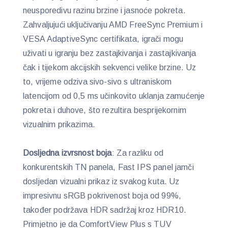
neusporedivu razinu brzine i jasnoće pokreta.
Zahvaljujući uključivanju AMD FreeSync Premium i
VESA AdaptiveSync certifikata, igrači mogu
uživati ​​u igranju bez zastajkivanja i zastajkivanja
čak i tijekom akcijskih sekvenci velike brzine. Uz
to, vrijeme odziva sivo-sivo s ultraniskom
latencijom od 0,5 ms učinkovito uklanja zamućenje
pokreta i duhove, što rezultira besprijekornim
vizualnim prikazima.
Dosljedna izvrsnost boja
: Za razliku od
konkurentskih TN panela, Fast IPS panel jamči
dosljedan vizualni prikaz iz svakog kuta. Uz
impresivnu sRGB pokrivenost boja od 99%,
također podržava HDR sadržaj kroz HDR10.
Primjetno je da ComfortView Plus s TUV