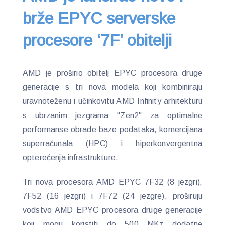
brže EPYC serverske
procesore ‘7F’ obitelji
AMD je proširio obitelj EPYC procesora druge
generacije s tri nova modela koji kombiniraju
uravnoteženu i učinkovitu AMD Infinity arhitekturu
s ubrzanim jezgrama "Zen2" za optimalne
performanse obrade baze podataka, komercijana
superračunala (HPC) i hiperkonvergentna
opterećenja infrastrukture.
Tri nova procesora AMD EPYC 7F32 (8 jezgri),
7F52 (16 jezgri) i 7F72 (24 jezgre), proširuju
vodstvo AMD EPYC procesora druge generacije
koji mogu koristiti do 500 MKz dodatne