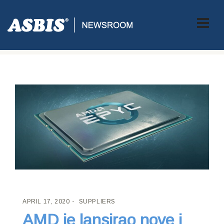
ASBIS CROATIA
>
SUPPLIERS
> AMD JE LANSIRAO NOVE I BRŽE
EPYC SERVERSKE PROCESORE ‘7F’ OBITELJI
APRIL 17, 2020
SUPPLIERS
AMD je lansirao nove i