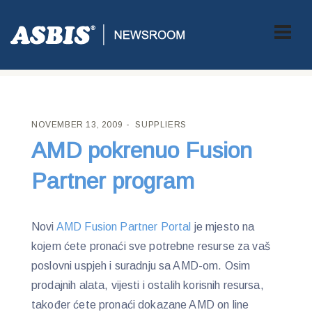
ASBIS CROATIA
>
SUPPLIERS
> AMD POKRENUO FUSION
PARTNER PROGRAM
NOVEMBER 13, 2009
SUPPLIERS
AMD pokrenuo Fusion
Partner program
Novi
AMD Fusion Partner Portal
je mjesto na
kojem ćete pronaći sve potrebne resurse za vaš
poslovni uspjeh i suradnju sa AMD-om. Osim
prodajnih alata, vijesti i ostalih korisnih resursa,
također ćete pronaći dokazane AMD on line