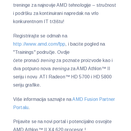
treninge za najnovije AMD tehnologije – stručnost
i podršku za kontinuirani napredak na vrlo
konkurentnom IT tržištu!
Registrirajte se odmah na
http://www.amd.com/fpp
, i bacite pogled na
"Trainings" područje. Ovdje
ćete pronaći
trening
za
poznate proizvode kao i
dva potpuno nova
treninga
za AMD Athlon™ II
seriju i novu ATI Radeon™ HD 5700 i HD 5800
seriju grafike.
Više informacija saznajte na
AMD Fusion Partner
Portalu
.
Prijavite se na novi portal i potencijalno osvojite
AMD Athlon™ II X4 620 procesor !