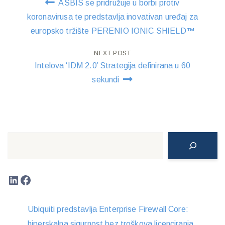
ASBIS se pridružuje u borbi protiv
navigation
koronavirusa te predstavlja inovativan uređaj za
europsko tržište PERENIO IONIC SHIELD™
NEXT POST
Intelova ‘IDM 2.0’ Strategija definirana u 60
sekundi
Search
LinkedIn
Facebook
Ubiquiti predstavlja Enterprise Firewall Core:
hiperskalna sigurnost bez troškova licenciranja