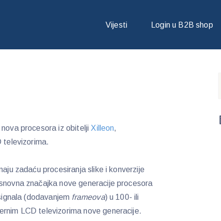
N
Vijesti
Login u B2B shop
nova procesora iz obitelji
Xilleon
,
 televizorima.
maju zadaću procesiranja slike i konverzije
Osnovna značajka nove generacije procesora
o signala (dodavanjem
frameova
) u 100- ili
ernim LCD televizorima nove generacije.