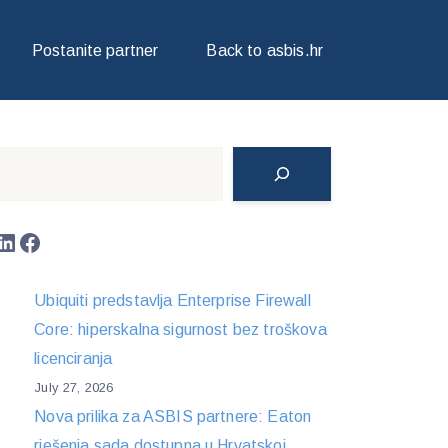
Postanite partner
Back to asbis.hr
Search
LinkedIn
Facebook
Ubiquiti predstavlja Enterprise Firewall
Core: hiperskalna sigurnost bez troškova
licenciranja
July 27, 2026
Nova prilika za ASBIS partnere: Eaton
rješenja sada dostupna u Hrvatskoj