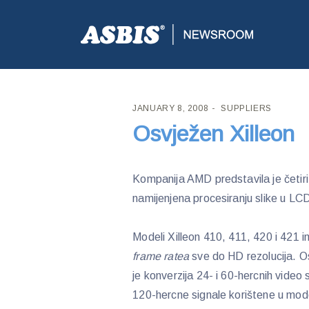
ASBIS CROATIA
>
SUPPLIERS
> OSVJEŽEN XILLEO
JANUARY 8, 2008
SUPPLIERS
Osvježen Xilleon
Kompanija AMD predstavila je četiri 
namijenjena procesiranju slike u LCD
Modeli Xilleon 410, 411, 420 i 421 i
frame ratea
sve do HD rezolucija. 
je konverzija 24- i 60-hercnih vide
120-hercne signale korištene u mod