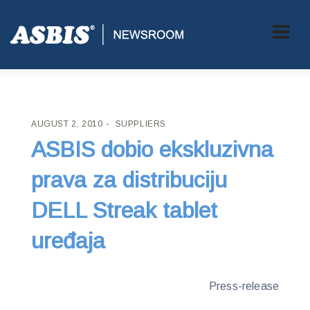
ASBIS CROATIA
>
SUPPLIERS
> ASBIS DOBIO EKSKLUZIVNA
PRAVA ZA DISTRIBUCIJU DELL STREAK TABLET UREĐAJA
AUGUST 2, 2010
SUPPLIERS
ASBIS dobio ekskluzivna
prava za distribuciju
DELL Streak tablet
uređaja
Press-release