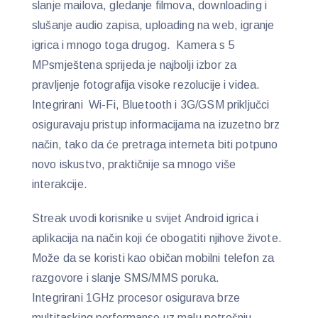
slanje mailova, gledanje filmova, downloading i
slušanje audio zapisa, uploading na web, igranje
igrica i mnogo toga drugog. Kamera s 5
MPsmještena sprijeda je najbolji izbor za
pravljenje fotografija visoke rezolucije i videa.
Integrirani Wi-Fi, Bluetooth i 3G/GSM priključci
osiguravaju pristup informacijama na izuzetno brz
način, tako da će pretraga interneta biti potpuno
novo iskustvo, praktičnije sa mnogo više
interakcije.
Streak uvodi korisnike u svijet Android igrica i
aplikacija na način koji će obogatiti njihove živote.
Može da se koristi kao običan mobilni telefon za
razgovore i slanje SMS/MMS poruka.
Integrirani 1GHz procesor osigurava brze
multitasking performanse uz malu potrošnju