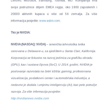
Lenovo, Microsoft, Samsung, Toshiba, WD. Kompanija ima
svoje podružnice diljem EMEA regije, oko 1800 zaposlenih i
20000 aktivnih kupaca u više od 56 zemalja. Za više
informacija posjetite:
www.asbis.com.
Tko je NVIDIA:
NVIDIA (NASDAQ: NVDA)
– a
merička tehnološka tvrtka
osnovana u Delaware-u, sa sjedištem u Santa Clari, Kalifornija.
Korporacija se fokusira na razvoj jedinica za grafičku obradu
(GPU), kao i sustava čipova (SoC). U 2014. godini, NVIDIA je
poslovanje razvrstala na četiri tržišta: gaming, profesionana
vizualizacija, podatkovni centar i automobilska industrija, a
nedavno je dodala i umjetnu inteligenciju (AI), kao peto potručje
razvoja. Za više informacija posjetite:
http://nvidianews.nvidia.com