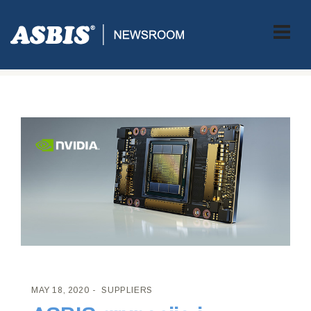
ASBIS CROATIA
>
SUPPLIERS
> ASBIS GRUPACIJA I NVIDIA
POTPISALI PARTNERSKI UGOVOR
MAY 18, 2020
SUPPLIERS