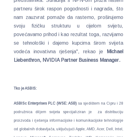
predstavnika. Suradnja s NPN-om pruža našem
partneru širok raspon pogodnosti i nagrada, što
nam zauzvrat pomaže da rastemo, proširujemo
svoju fizičku strukturu u cijelom svijetu,
povećavamo prihod i kao rezultat toga, razvijamo
se tehnološki i dajemo kupcima širom svijeta
vodeća inovativna rješenja", rekao je
Michael
Liebenthron, NVIDIA Partner Business Manager
.
Tko je ASBIS:
ASBISc Enterprises PLC (WSE: ASB)
sa sjedištem na Cipru i 28
podružnica diljem svijeta specijaliziran je za distribuciju
proizvoda i rješenja informacijske i komunikacijske tehnologije
od globalnih dobavljača, uključujući Apple, AMD, Acer, Dell, Intel,