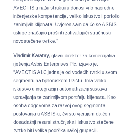
AVECTIS u našu strukturu donosi vrlo napredne
inženjerske kompetencije, veliko iskustvo i porfolio
zanimjivih klijenata. Uvjeren sam da će se ASBIS
usluge značajno proširiti zahvaljujući stručnosti
novostečene tvrtke."
Vladimir Karatay,
glavni direktor za komercijalna
rješenja Asbis Enterprises Plc, izjavio je:
"AVECTIS ALC jedna je od vodećih tvrtki u svom
segmentu na bjeloruskom tržištu. Ima veliko
iskustvo u integraciji i automatizaciji sustava
upravljanja te zanimljivom portfelju klijenata. Kao
osoba odgovorna za razvoj ovog segmenta
poslovanja u ASBIS-u, čvrsto vjerujem da će i
dosadašnji resursi stručnjaka i iskustvo stečene
tvrtke biti velika podrška našoj grupaciji.