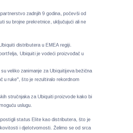
 partnerstvo zadnjih 9 godina, počevši od
 su brojne prekretnice, uključujući ali ne
biquiti distributera u EMEA regiji.
tfelja, Ubiquiti je vodeći proizvođač u
 su veliko zanimanje za Ubiquitijeva bežična
juč u ruke", što je rezultiralo rekordnom
kih stručnjaka za Ubiquiti proizvode kako bi
u moguću uslugu.
stigli status Elite kao distributera, što je
kovitosti i djelotvornosti. Želimo se od srca