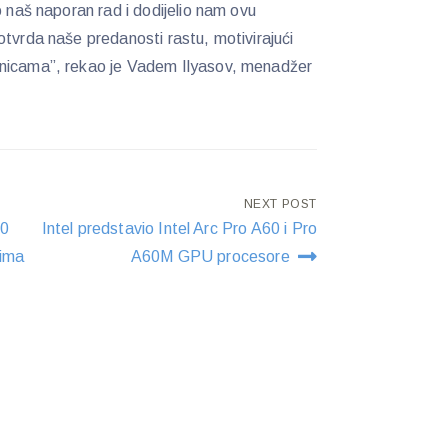
o naš naporan rad i dodijelio nam ovu
otvrda naše predanosti rastu, motivirajući
tnicama”, rekao je Vadem Ilyasov, menadžer
NEXT POST
10
Intel predstavio Intel Arc Pro A60 i Pro
sima
A60M GPU procesore