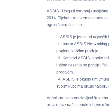
ASBIS i Ubiquiti ostvaruju uspješno
2014. Tijekom tog vremena postignuti
ograničavajući se na:
ASBIS je jedan od najvećih U
Unutar ASBIS Networking por
pogledu količine prodaje.
Korisnici ASBIS-a pokazali
i žična rješenja po principu "kl
prodajom.
ASBIS je okupio tim vrhuns
svojim kupcima pružili najbolj
Apsolutno smo oduševljeni što smo po
pravi odraz naše nepokolebljive učin