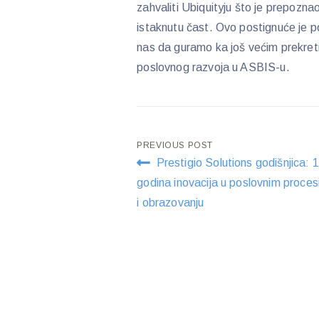
zahvaliti Ubiquityju što je prepozna
istaknutu čast. Ovo postignuće je p
nas da guramo ka još većim prekre
poslovnog razvoja u ASBIS-u.
Post
PREVIOUS POST
Prestigio Solutions godišnjica: 
navigation
godina inovacija u poslovnim proce
i obrazovanju