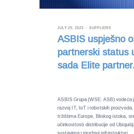
JULY 25, 2023
SUPPLIERS
ASBIS uspješno os
partnerski status u
sada Elite partner
ASBIS Grupa (WSE: ASB) vodeća je IT
razvoj IT, IoT i robotskih proizvoda
tržištima Europe, Bliskog istoka, sred
učinkovitosti distribucije od Ubiquiti
sustavima i mrežnoj infrastrukturi.