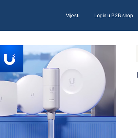
STVARIO NAJVIŠI PARTNERSKI STATUS U TVRTKI UBIQUITI TE JE O
Vijesti
Login u B2B shop