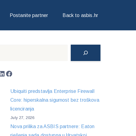
D SADA ELITE PARTNER.
Postanite partner
Back to asbis.hr
Search
LinkedIn
Facebook
Ubiquiti predstavlja Enterprise Firewall
Core: hiperskalna sigurnost bez troškova
licenciranja
July 27, 2026
Nova prilika za ASBIS partnere: Eaton
rješenja sada dostupna u Hrvatskoj