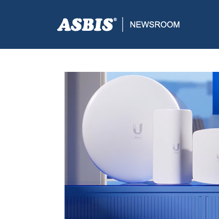
ASBIS CROATIA
>
SUPPLIERS
> ASBIS USPJEŠNO O