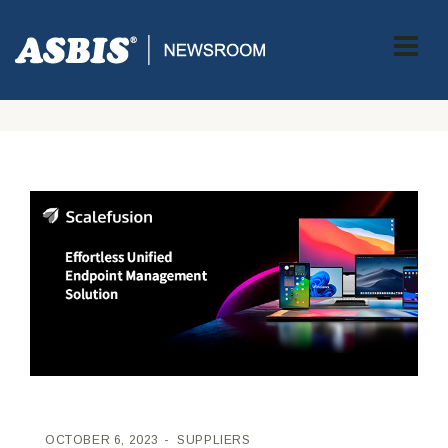
ASBIS CROATIA
>
SUPPLIERS
> ASBIS POTPISUJE UGOVOR O
DISTRIBUCIJI S BRZORASTUĆOM SAAS TVRTKOM PROMOBI
TECHNOLOGIES
OCTOBER 6, 2023
SUPPLIERS