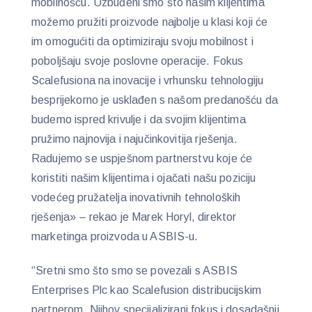
mobilnošću. Uzbuđeni smo što našim klijentima
možemo pružiti proizvode najbolje u klasi koji će
im omogućiti da optimiziraju svoju mobilnost i
poboljšaju svoje poslovne operacije. Fokus
Scalefusiona na inovacije i vrhunsku tehnologiju
besprijekorno je usklađen s našom predanošću da
budemo ispred krivulje i da svojim klijentima
pružimo najnovija i najučinkovitija rješenja.
Radujemo se uspješnom partnerstvu koje će
koristiti našim klijentima i ojačati našu poziciju
vodećeg pružatelja inovativnih tehnoloških
rješenja» – rekao je Marek Horyl, direktor
marketinga proizvoda u ASBIS-u.
“Sretni smo što smo se povezali s ASBIS
Enterprises Plc kao Scalefusion distribucijskim
partnerom. Njihov specijalizirani fokus i dosadašnji