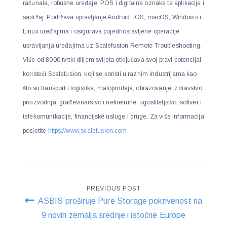
računala, robusne uređaje, POS i digitalne oznake te aplikacije i
sadržaj. Podržava upravljanje Android, iOS, macOS, Windows i
Linux uređajima i osigurava pojednostavljene operacije
upravljanja uređajima uz Scalefusion Remote Troubleshooting.
Više od 8000 tvrtki diljem svijeta otključava svoj pravi potencijal
koristeći Scalefusion, koji se koristi u raznim industrijama kao
što su transport i logistika, maloprodaja, obrazovanje, zdravstvo,
proizvodnja, građevinarstvo i nekretnine, ugostiteljstvo, softver i
telekomunikacije, financijske usluge i druge. Za više informacija
posjetite
https://www.scalefusion.com
.
Post
PREVIOUS POST
ASBIS proširuje Pure Storage pokrivenost na
navigation
9 novih zemalja srednje i istočne Europe