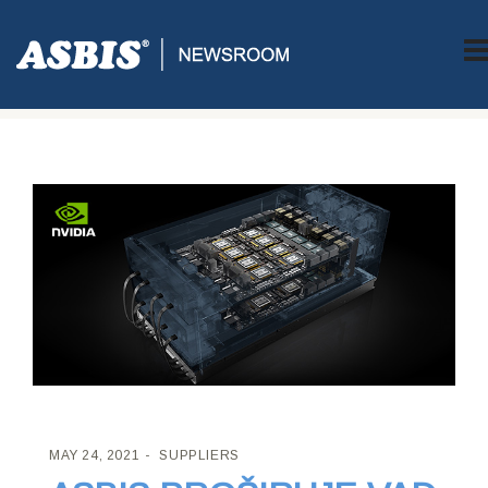
ASBIS CROATIA
>
SUPPLIERS
> ASBIS PROŠIRUJE VAD
PONUDU UZ NVIDIA HGX PLATFORMU
MAY 24, 2021
SUPPLIERS