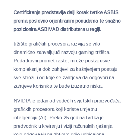
Certificiranje predstavlja dalji korak tvrtke ASBIS
prema poslovno orjentiranim ponudama te snažno
pozicionira ASBIVAD distributera u regiji.
tržište grafičkih procesora razvija se vrlo
dinamično zahvaljujući razvoju gaming tržišta.
Podatkovni promet raste, mreže postaj usve
kompleksnije dok zahtjevi za kašnjenjem postaju
sve stroži i od koje se zahtjeva da odgovori na
zahtjeve korisnika te bude izuzetno niska.
NVIDIA je jedan od vodećih svjetskih proizvođača
grafičkih procesora koji koriste umjetnu
intelgenciju (AI). Preko 25 godina tvrtka je
predvodnik u kreiranju i viziji računalnih rješenja
koje odgovaaju na zhtjeve gdje uobičajena