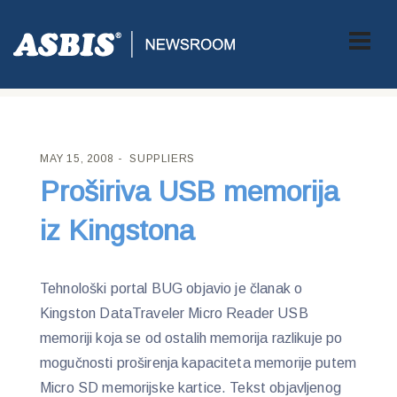
ASBIS CROATIA
>
SUPPLIERS
> PROŠIRIVA USB MEMORIJA IZ
KINGSTONA
MAY 15, 2008
SUPPLIERS
Proširiva USB memorija
iz Kingstona
Tehnološki portal BUG objavio je članak o
Kingston DataTraveler Micro Reader USB
memoriji koja se od ostalih memorija razlikuje po
mogučnosti proširenja kapaciteta memorije putem
Micro SD memorijske kartice. Tekst objavljenog