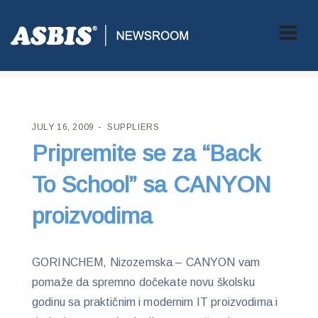
ASBIS CROATIA
>
SUPPLIERS
> PRIPREMITE SE ZA “BACK TO
SCHOOL” SA CANYON PROIZVODIMA
JULY 16, 2009
SUPPLIERS
Pripremite se za “Back
To School” sa CANYON
proizvodima
GORINCHEM, Nizozemska – CANYON vam
pomaže da spremno dočekate novu školsku
godinu sa praktičnim i modernim IT proizvodima i