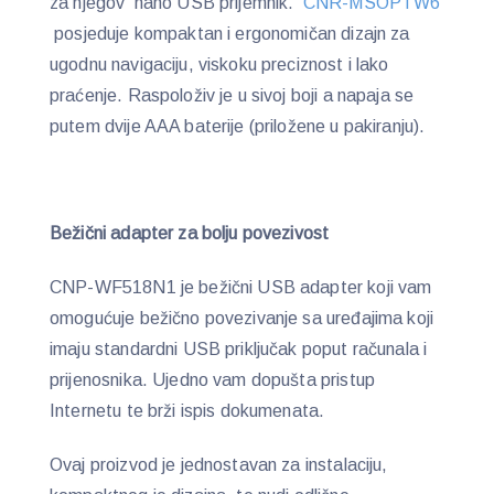
za njegov nano USB prijemnik.
CNR-MSOPTW6
posjeduje kompaktan i ergonomičan dizajn za
ugodnu navigaciju, viskoku preciznost i lako
praćenje. Raspoloživ je u sivoj boji a napaja se
putem dvije AAA baterije (priložene u pakiranju).
Bežični adapter za bolju povezivost
CNP-WF518N1 je bežični USB adapter koji vam
omogućuje bežično povezivanje sa uređajima koji
imaju standardni USB priključak poput računala i
prijenosnika. Ujedno vam dopušta pristup
Internetu te brži ispis dokumenata.
Ovaj proizvod je jednostavan za instalaciju,