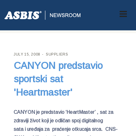
ASBIS CROATIA
>
SUPPLIERS
> CANYON PREDSTAVIO
SPORTSKI SAT 'HEARTMASTER'
JULY 15, 2008
SUPPLIERS
CANYON predstavio
sportski sat
'Heartmaster'
CANYON je predstavio ‘HeartMaster’ , sat za
zdraviji život koji je odličan spoj digitalnog
sata i uređaja za praćenje otkucaja srca. CNS-