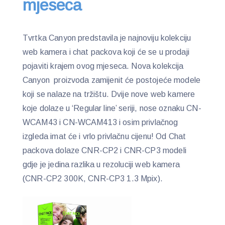
mjeseca
Tvrtka Canyon predstavila je najnoviju kolekciju
web kamera i chat packova koji će se u prodaji
pojaviti krajem ovog mjeseca. Nova kolekcija
Canyon proizvoda zamijenit će postojeće modele
koji se nalaze na tržištu. Dvije nove web kamere
koje dolaze u ‘Regular line’ seriji, nose oznaku CN-
WCAM43 i CN-WCAM413 i osim privlačnog
izgleda imat će i vrlo privlačnu cijenu! Od Chat
packova dolaze CNR-CP2 i CNR-CP3 modeli
gdje je jedina razlika u rezoluciji web kamera
(CNR-CP2 300K, CNR-CP3 1.3 Mpix).