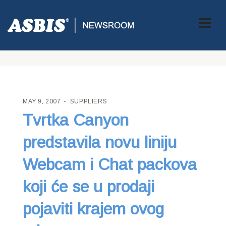
ASBIS CROATIA
>
SUPPLIERS
> TVRTKA CANYON PREDSTAVILA
NOVU LINIJU WEBCAM I CHAT PACKOVA KOJI ĆE SE U PRODAJI
POJAVITI KRAJEM OVOG MJESECA
MAY 9, 2007
SUPPLIERS
Tvrtka Canyon
predstavila novu liniju
Webcam i Chat packova
koji će se u prodaji
pojaviti krajem ovog