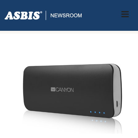
ASBIS CROATIA
>
SUPPLIERS
> CANYON NUDI RJEŠENJE ZA
SVE ‘OVISNIKE’ O MOBITELIMA I TABLETIMA!