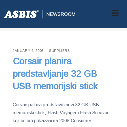
ASBIS CROATIA
>
SUPPLIERS
> CORSAIR PLANIRA
PREDSTAVLJANJE 32 GB USB MEMORIJSKI STICK
JANUARY 4, 2008
SUPPLIERS
Corsair planira
predstavljanje 32 GB
USB memorijski stick
Corsair palnira predstaviti novi 32 GB USB
memorijski stick, Flash Voyager i Flash Survivor,
koji će biti prikazani na 2008 Consumer