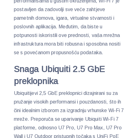
performansama u gustim okruženjima, Wi-Fi 7 je
postavljen da zadovolji sve veće zahtjeve
pametnih domova, igara, virtualne stvarnosti i
poslovnih aplikacija. Međutim, da biste u
potpunosti iskoristili ove prednosti, vaša mrežna
infrastruktura mora biti robusna i sposobna nositi
se s povećanom propusnošću podataka.
Snaga Ubiquiti 2.5 GbE
preklopnika
Ubiquitijevi 2,5 GbE preklopnici dizajnirani su za
pružanje visokih performansi i pouzdanosti, što ih
čini idealnim izborom za izgradnju vrhunske Wi-Fi 7
mreže. Preporuča se uparivanje Ubiquiti Wi-Fi 7
platforme, odnosno U7 Pro, U7 Pro Max, U7 Pro
Wall i U7 Outdoor pristupnih točaka s UniFi PoE