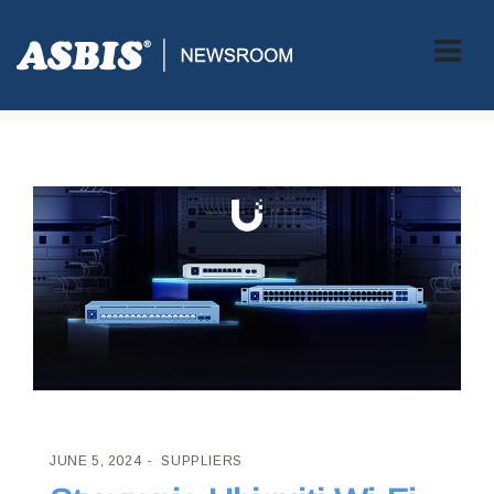
ASBIS CROATIA
>
SUPPLIERS
> STVARANJE UBIQUITI WI-FI 7
ISKUSTVA SA SAVRŠENIM PREKLOPNIKOM
JUNE 5, 2024
SUPPLIERS