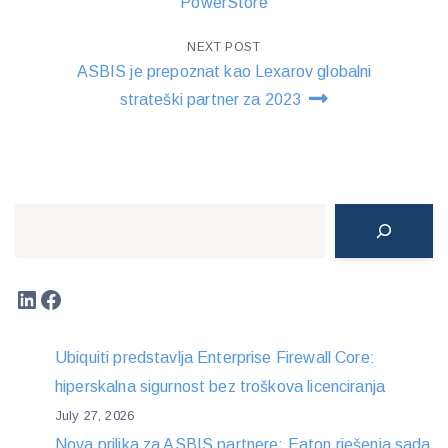
navigation
PowerStore
NEXT POST
ASBIS je prepoznat kao Lexarov globalni
strateški partner za 2023
Search
LinkedIn
Facebook
Ubiquiti predstavlja Enterprise Firewall Core:
hiperskalna sigurnost bez troškova licenciranja
July 27, 2026
Nova prilika za ASBIS partnere: Eaton rješenja sada