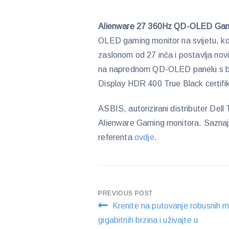
Alienware 27 360Hz QD-OLED
Gam
OLED gaming monitor na svijetu, ko
zaslonom od 27 inča i postavlja no
na naprednom QD-OLED panelu s b
Display HDR 400 True Black certifi
ASBIS, autorizirani distributer Dell 
Alienware Gaming monitora. Saznajt
referenta
ovdje
.
Post
PREVIOUS POST
Krenite na putovanje robusnih mu
navigation
gigabitnih brzina i uživajte u