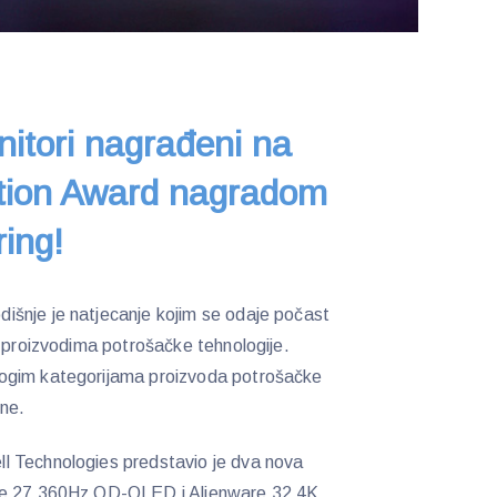
nitori nagrađeni na
tion Award nagradom
ring!
šnje je natjecanje kojim se odaje počast
u proizvodima potrošačke tehnologije.
ogim kategorijama proizvoda potrošačke
ene.
l Technologies predstavio je dva nova
are 27 360Hz QD-OLED i Alienware 32 4K