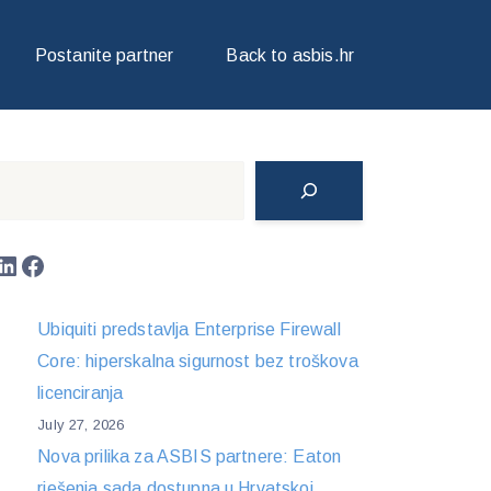
A DIZAJN I INŽENJERING!
Postanite partner
Back to asbis.hr
Search
LinkedIn
Facebook
Ubiquiti predstavlja Enterprise Firewall
Core: hiperskalna sigurnost bez troškova
licenciranja
July 27, 2026
Nova prilika za ASBIS partnere: Eaton
rješenja sada dostupna u Hrvatskoj