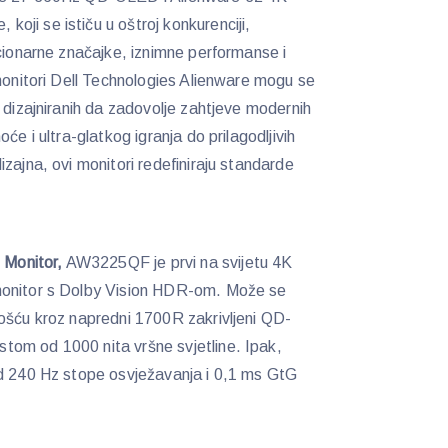
ji se ističu u oštroj konkurenciji,
ucionarne značajke, iznimne performanse i
 monitori Dell Technologies Alienware mogu se
 dizajniranih da zadovolje zahtjeve modernih
će i ultra-glatkog igranja do prilagodljivih
zajna, ovi monitori redefiniraju standarde
Monitor,
AW3225QF je prvi na svijetu 4K
monitor s Dolby Vision HDR-om. Može se
ošću kroz napredni 1700R zakrivljeni QD-
om od 1000 nita vršne svjetline. Ipak,
od 240 Hz stope osvježavanja i 0,1 ms GtG