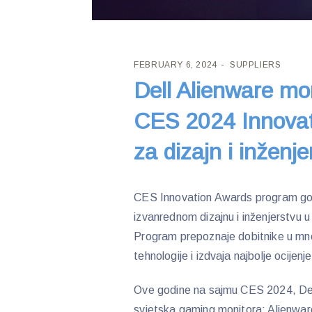
FEBRUARY 6, 2024
SUPPLIERS
Dell Alienware mo
CES 2024 Innova
za dizajn i inženje
CES Innovation Awards program godi
izvanrednom dizajnu i inženjerstvu 
Program prepoznaje dobitnike u mn
tehnologije i izdvaja najbolje ocijenj
Ove godine na sajmu CES 2024, Del
svjetska gaming monitora: Alienw