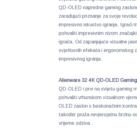
QD-OLED napredne gaming zaslone, ko
zarađujući priznanje za svoje revol
impresivno iskustvo igranja. Igraći
pohvaliti impresivnim nizom značajki
igrača. Od zapanjujuće vizualne jasno
svjetlosnih efekata i ergonomskog di
impresivnog igranja.
Alienware 32 4K QD-OLED Gaming 
QD-OLED i prvi na svijetu gaming 
pohvaliti vrhunskom vizualnom vjern
OLED zaslon s beskonačnim kontrast
također pruža nevjerojatnu brzinu 
vrijeme odziva.