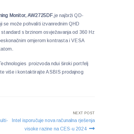
ing Monitor, AW2725DF
,je najbrži QD-
ji se može pohvaliti izvanrednim QHD
vi standard s brzinom osvježavanja od 360 Hz
eskonačnim omjerom kontrasta i VESA
katom.
Technologies proizvoda ndui široki portfelj
e više i kontaktirajte ASBIS prodajnog
NEXT POST
lti-
Intel isporučuje nova računalna rješenja
visoke razine na CES-u 2024