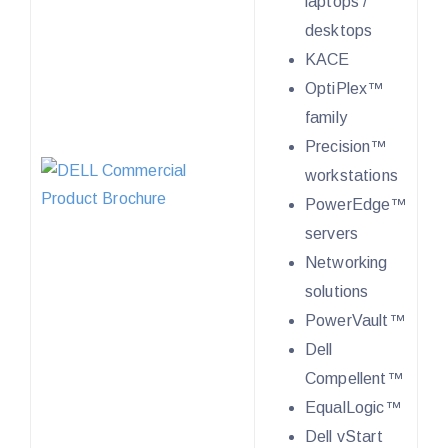
laptops /
desktops
KACE
OptiPlex™
family
Precision™
workstations
PowerEdge™
servers
Networking
solutions
PowerVault™
Dell
Compellent™
EqualLogic™
Dell vStart