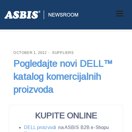
ASBIS CROATIA
>
SUPPLIERS
> POGLEDAJTE NOVI DELL™
KATALOG KOMERCIJALNIH PROIZVODA
OCTOBER 1, 2012
SUPPLIERS
Pogledajte novi DELL™
katalog komercijalnih
proizvoda
KUPITE ONLINE
DELL proizvodi
na ASBIS B2B e-Shopu