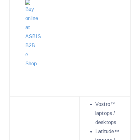
Vostro™
laptops /
desktops
Latitude™