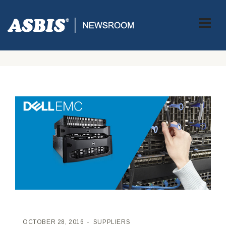
ASBIS CROATIA
>
SUPPLIERS
> POVEĆAJTE PROFITABILNOST
UZ DELL EMC MREŽNA RJEŠENJA I RJEŠENJA ZA POHRANU
PODATAKA PUTEM ASBIS PONUDE
OCTOBER 28, 2016
SUPPLIERS