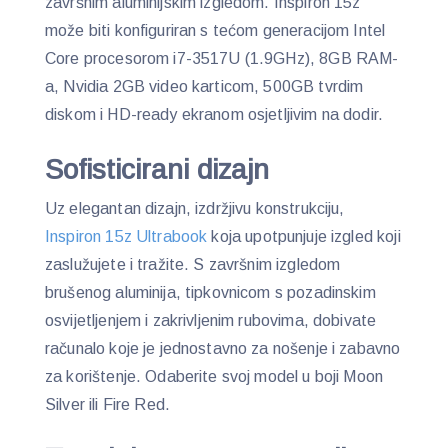
završnim aluminijskim izgledom. Inspiron 15z
može biti konfiguriran s tećom generacijom Intel
Core procesorom i7-3517U (1.9GHz), 8GB RAM-
a, Nvidia 2GB video karticom, 500GB tvrdim
diskom i HD-ready ekranom osjetljivim na dodir.
Sofisticirani dizajn
Uz elegantan dizajn, izdržjivu konstrukciju,
Inspiron 15z Ultrabook
koja upotpunjuje izgled koji
zaslužujete i tražite. S završnim izgledom
brušenog aluminija, tipkovnicom s pozadinskim
osvijetljenjem i zakrivljenim rubovima, dobivate
računalo koje je jednostavno za nošenje i zabavno
za korištenje. Odaberite svoj model u boji Moon
Silver ili Fire Red.