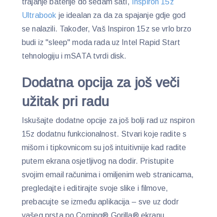
trajanje baterije do sedam sati,
Inspiron 15z
Ultrabook
je idealan za da za spajanje gdje god
se nalazili. Također, Vaš Inspiron 15z se vrlo brzo
budi iz "sleep" moda rada uz Intel Rapid Start
tehnologiju i mSATA tvrdi disk.
Dodatna opcija za još veči
užitak pri radu
Iskušajte dodatne opcije za još bolji rad uz nspiron
15z dodatnu funkcionalnost. Stvari koje radite s
mišom i tipkovnicom su još intuitivnije kad radite
putem ekrana osjetljivog na dodir. Pristupite
svojim email računima i omiljenim web stranicama,
pregledajte i editirajte svoje slike i filmove,
prebacujte se između aplikacija – sve uz dodr
vašeg prsta po Corning® Gorilla® ekranu