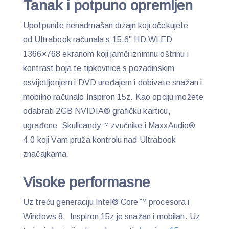
Tanak i potpuno opremljen
Upotpunite nenadmašan dizajn koji očekujete
od Ultrabook računala s 15.6" HD WLED
1366×768 ekranom koji jamči iznimnu oštrinu i
kontrast boja te tipkovnice s pozadinskim
osvijetljenjem i DVD uređajem i dobivate snažan i
mobilno računalo Inspiron 15z. Kao opciju možete
odabrati 2GB NVIDIA® grafičku karticu,
ugrađene Skullcandy™ zvučnike i MaxxAudio®
4.0 koji Vam pruža kontrolu nad Ultrabook
značajkama.
Visoke performasne
Uz treću generaciju Intel® Core™ procesora i
Windows 8, Inspiron 15z je snažan i mobilan. Uz