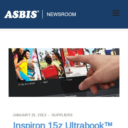
ASBIS CROATIA
>
SUPPLIERS
> INSPIRON 15Z ULTRABOOK™
UZ OPCIJU EKRANA OSJETLJIVOG NA DODIR!
JANUARY 25, 2013
SUPPLIERS
Inspiron 15z Ultrabook™