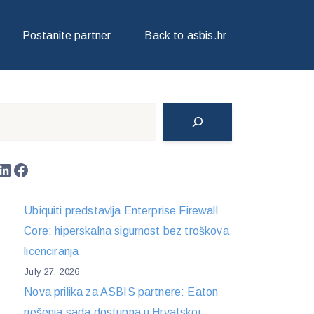
Postanite partner
Back to asbis.hr
Search
LinkedIn
Facebook
Ubiquiti predstavlja Enterprise Firewall
Core: hiperskalna sigurnost bez troškova
licenciranja
July 27, 2026
Nova prilika za ASBIS partnere: Eaton
rješenja sada dostupna u Hrvatskoj