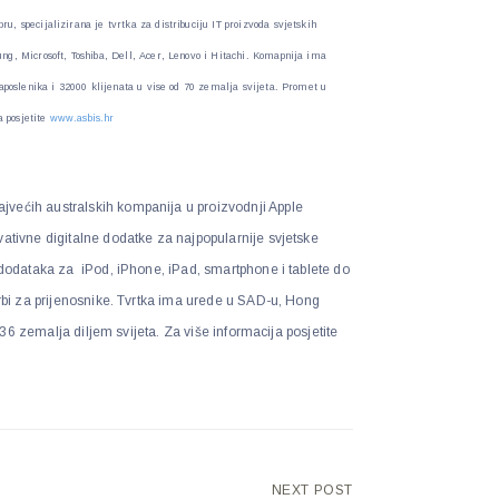
 specijalizirana je tvrtka za distribuciju IT proizvoda svjetskih
g, Microsoft, Toshiba, Dell, Acer, Lenovo i Hitachi. Komapnija ima
aposlenika i 32000 klijenata u vise od 70 zemalja svijeta. Promet u
a posjetite
www.asbis.hr
većih australskih kompanija u proizvodnji Apple
vativne digitalne dodatke za najpopularnije svjetske
 dodataka za iPod, iPhone, iPad, smartphone i tablete do
orbi za prijenosnike. Tvrtka ima urede u SAD-u, Hong
 u 36 zemalja diljem svijeta. Za više informacija posjetite
NEXT POST