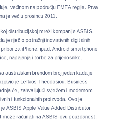
luje, većinom na području EMEA regije. Prva
na je već u prosincu 2011.
okoj distribucijskoj mreži kompanije ASBIS,
 je riječ o potražnji inovativnih digitalnih
e pribor za iPhone, ipad, Android smartphone
lice, napajanja i torbe za prijenosnike.
sa australskim brendom broj jedan kada je
– izjavio je Lefkios Theodosiou, Business
nja će, zahvaljujući svježem i modernom
ivnih i funkcionalnih proizvoda. Ovo je
a je ASBIS Apple Value Added Distributor
tt može računati na ASBIS-ovu pouzdanost,