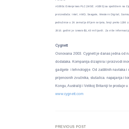
ASBISc Enterprises PLC (WSE: ASBIS) sa sjedištem na Cipru,
proizvođača: Intel, AMD, Seagate, Western Digital, Samsun
podružnice u 26 zemalja diljem svijeta, broji preko 1200 z
2010. godini je iznosio $1,43 milijardi. Za više informacij
Cygnett
Osnovana 2003. Cygnett je danas jedna od naj
dodataka. Kompanija dizajnira i proizvodi ino
gadgete i tehnologije. Od zaštitnih navlaka i
prijenosnih zvučnika, slušalica. napajanja i t
Kongu, Australiji i Velikoj Britaniji te prodaje
www.cygnett.com
PREVIOUS POST