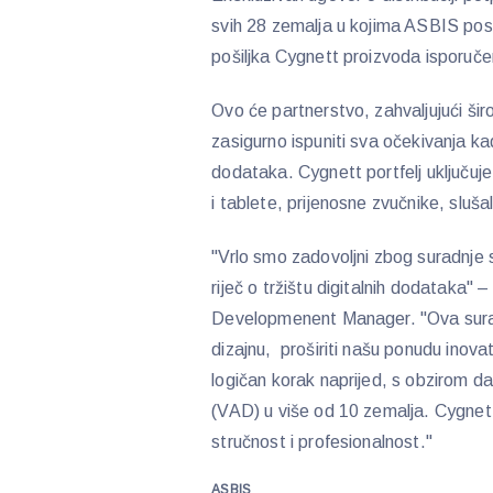
svih 28 zemalja u kojima ASBIS pos
pošiljka Cygnett proizvoda isporuče
Ovo će partnerstvo, zahvaljujući šir
zasigurno ispuniti sva očekivanja kada
dodataka. Cygnett portfelj uključuj
i tablete, prijenosne zvučnike, sluša
"Vrlo smo zadovoljni zbog suradnje 
riječ o tržištu digitalnih dodataka" 
Developmenent Manager. "Ova surad
dizajnu, proširiti našu ponudu inovat
logičan korak naprijed, s obzirom d
(VAD) u više od 10 zemalja. Cygne
stručnost i profesionalnost."
ASBIS