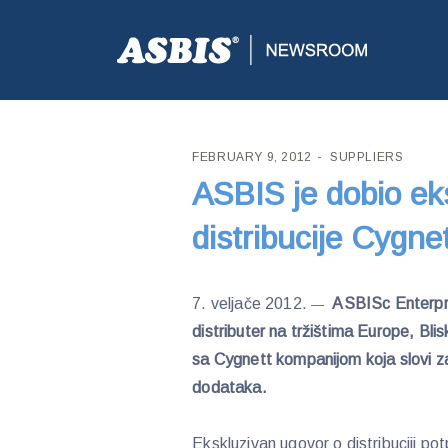
ASBIS CROATIA
>
SUPPLIERS
> ASBIS JE DOBIO 
FEBRUARY 9, 2012
SUPPLIERS
ASBIS je dobio ek
distribucije Cygne
7. veljače 2012.
ASBISc Enterpri
—
distributer na tržištima Europe, Blis
sa Cygnett kompanijom koja slovi z
dodataka.
Ekskluzivan ugovor o distribuciji po