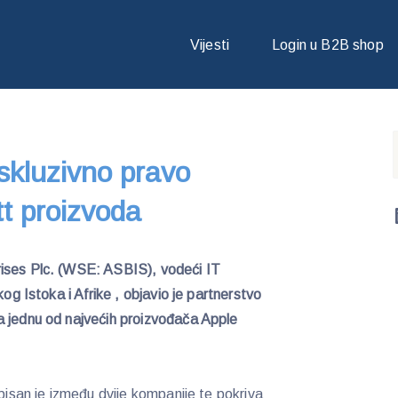
EKSKLUZIVNO PRAVO DISTRIBUCIJE CYGNETT PROIZVODA
Vijesti
Login u B2B shop
skluzivno pravo
tt proizvoda
ses Plc. (WSE: ASBIS), vodeći IT
kog Istoka i Afrike , objavio je partnerstvo
a jednu od najvećih proizvođača Apple
tpisan je između dvije kompanije te pokriva