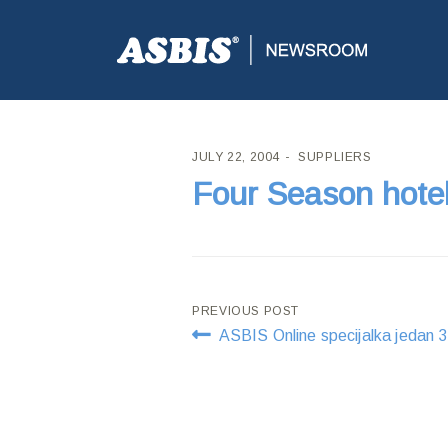
ASBIS CROATIA
>
SUPPLIERS
> FOUR SEASON HOT
JULY 22, 2004
SUPPLIERS
Four Season hotel
Post
PREVIOUS POST
ASBIS Online specijalka jedan 
navigation