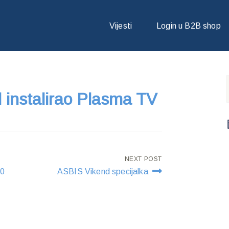
EL INSTALIRAO PLASMA TV
Vijesti
Login u B2B shop
 instalirao Plasma TV
NEXT POST
30
ASBIS Vikend specijalka