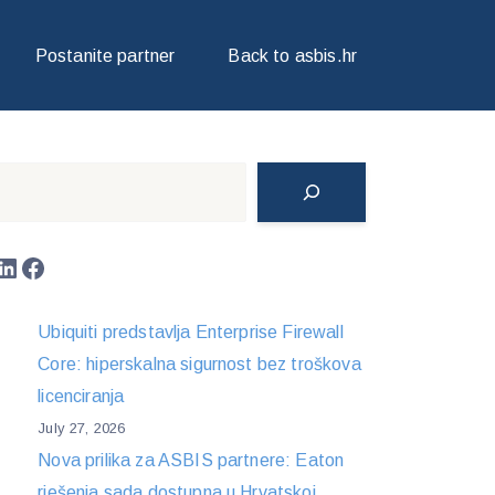
Postanite partner
Back to asbis.hr
Search
LinkedIn
Facebook
Ubiquiti predstavlja Enterprise Firewall
Core: hiperskalna sigurnost bez troškova
licenciranja
July 27, 2026
Nova prilika za ASBIS partnere: Eaton
rješenja sada dostupna u Hrvatskoj