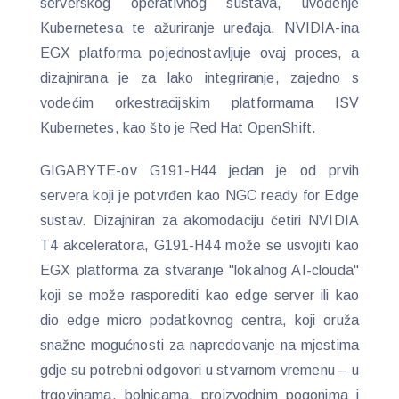
serverskog operativnog sustava, uvođenje
Kubernetesa te ažuriranje uređaja. NVIDIA-ina
EGX platforma pojednostavljuje ovaj proces, a
dizajnirana je za lako integriranje, zajedno s
vodećim orkestracijskim platformama ISV
Kubernetes, kao što je Red Hat OpenShift.
GIGABYTE-ov G191-H44 jedan je od prvih
servera koji je potvrđen kao NGC ready for Edge
sustav. Dizajniran za akomodaciju četiri NVIDIA
T4 akceleratora, G191-H44 može se usvojiti kao
EGX platforma za stvaranje "lokalnog AI-clouda"
koji se može rasporediti kao edge server ili kao
dio edge micro podatkovnog centra, koji oruža
snažne mogućnosti za napredovanje na mjestima
gdje su potrebni odgovori u stvarnom vremenu – u
trgovinama, bolnicama, proizvodnim pogonima i