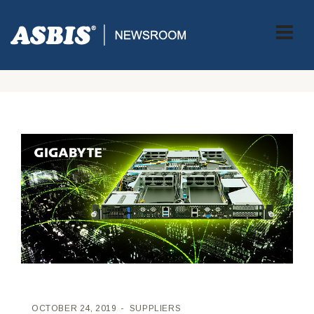
ASBIS CROATIA
>
SUPPLIERS
> GIGABYTE-OV G191-H44
DOLAZI S NOVIM MOGUĆNOSTIMA I KARAKTERISTIKAMA ZA
NVIDIA EGX PLATFORMU
OCTOBER 24, 2019
SUPPLIERS