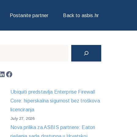
Postanite partner
Back to asbis.hr
Search
LinkedIn
Facebook
Ubiquiti predstavlja Enterprise Firewall
Core: hiperskalna sigurnost bez troškova
licenciranja
July 27, 2026
Nova prilika za ASBIS partnere: Eaton
rješenja sada dostupna u Hrvatskoj