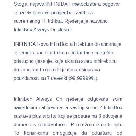
Stoga, najava INFINIDAT metoclustera odgovor
je na Gartnerove primjedbe i zahtjeve
suvremenog IT tržišta. Rješenje je nazvano
InfiniBox Always On cluster.
INFINIDAT-ova InfiniBox arhitektura dizanirana je
iz temelja kao trostruko redudantno simetrično
pristupno rješenje, koje uklanja staru arhitekturu
dualnog kontrolora i klijentima osigurava
pouzdanost sa 7 devetki (99,99999%).
InfiniBox Always On rješenje odgovara svim
navedenim zahtjevima, a sastoji se od 2 InfiniBox
sustava plus arbitar koji se prostire na 3 odvojene
domene s redudantnom IP mrežom između njih.
To korisnicima omogućuje da odustanu od