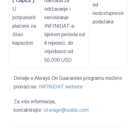
(“CapEx”):
naknada za
od
U
održavanje i
nedostupnosti
potpunosti
servisiranje
podataka
plaćeno za
INFINIDAT-a
čitav
tijekom perioda od
kapacitet
6 mjeseci, do
vrijednosti od
50,000 USD
Detalje o Always On Guarantee programu možete
pronaći na:
INFINIDAT website
Za više informacija,
kontaktirajte:
storage@asbis.com