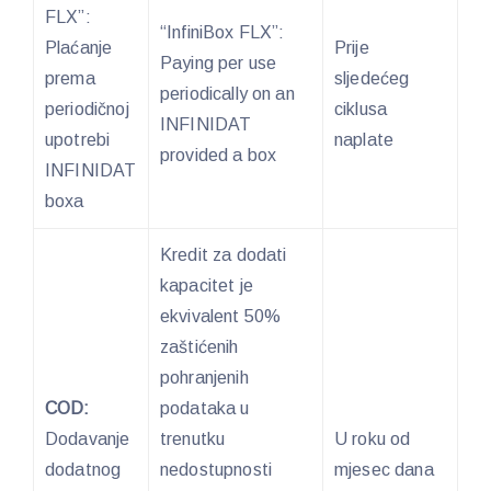
FLX”:
“InfiniBox FLX”:
Plaćanje
Prije
Paying per use
prema
sljedećeg
periodically on an
periodičnoj
ciklusa
INFINIDAT
upotrebi
naplate
provided a box
INFINIDAT
boxa
Kredit za dodati
kapacitet je
ekvivalent 50%
zaštićenih
pohranjenih
COD:
podataka u
Dodavanje
trenutku
U roku od
dodatnog
nedostupnosti
mjesec dana