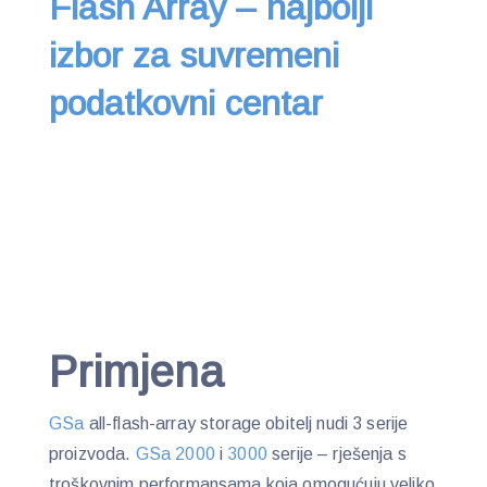
Flash Array – najbolji
izbor za suvremeni
podatkovni centar
Primjena
GSa
all-flash-array storage obitelj nudi 3 serije
proizvoda.
GSa 2000
i
3000
serije – rješenja s
troškovnim performansama koja omogućuju veliko