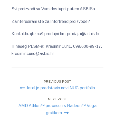
Svi proizvodi su Vam dostupni putem ASBISa.
Zainteresirani ste za Infortrend proizvode?
Kontaktirajte naš prodajni tim:prodaja@asbis.hr
Ili našeg PLSM-a: Krešimir Curić, 099/600-99-17,
kresimir.curic@asbis.hr
Post
PREVIOUS POST
Intel je predstavio novi NUC portfolio
navigation
NEXT POST
AMD Athlon™ procesori s Radeon™ Vega
grafikom