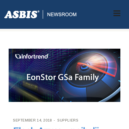
ASBIS CROATIA
>
SUPPLIERS
> FLASH ARRAY – NAJBOLJI
IZBOR ZA SUVREMENI PODATKOVNI CENTAR
SEPTEMBER 14, 2018
SUPPLIERS