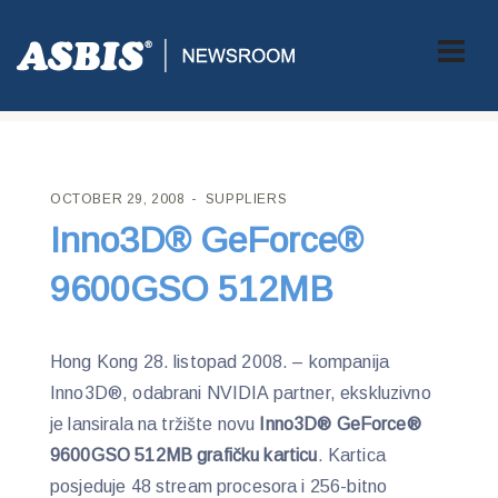
ASBIS CROATIA
>
SUPPLIERS
> INNO3D® GEFORCE® 9600GSO
512MB
OCTOBER 29, 2008
SUPPLIERS
Inno3D® GeForce®
9600GSO 512MB
Hong Kong 28. listopad 2008. – kompanija
Inno3D®, odabrani NVIDIA partner, ekskluzivno
je lansirala na tržište novu
Inno3D® GeForce®
9600GSO 512MB grafičku karticu
. Kartica
posjeduje 48 stream procesora i 256-bitno