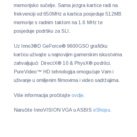
memorijsko sučelje. Sama jezgra kartice radi na
frekvenciji od 650MHz a kartica posjeduje 512MB
memorije s radnim taktom na 1.6 MHz te
posjeduje podršku za SLI.
Uz Inno3®D GeForce® 9600GSO grafičku
karticu uživajte u najnovijim gamerskim iskustvima
zahvaljujući DirectX® 10 & PhysX® podršci.
PureVideo™ HD tehnologija omogućuje Vam i
uživanje u omiljenim filmovima i video sadržajima.
Više informacija pročitajte
ovdje.
Naručite InnoVISION VGA u ASBIS
eShopu.