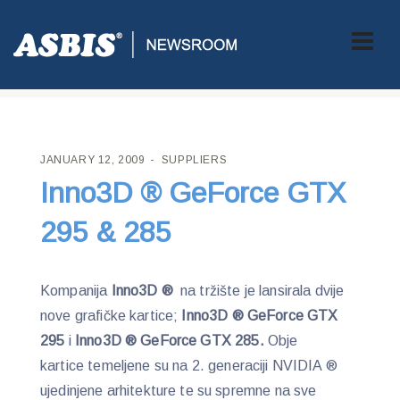
ASBIS CROATIA
>
SUPPLIERS
> INNO3D ® GEFORCE GTX 295 &
285
JANUARY 12, 2009
SUPPLIERS
Inno3D ® GeForce GTX
295 & 285
Kompanija
Inno3D ®
na tržište je lansirala dvije
nove grafičke kartice;
Inno3D ® GeForce GTX
295
i
Inno3D ® GeForce GTX 285.
Obje
kartice
temeljene su na 2. generaciji NVIDIA ®
ujedinjene arhitekture te su spremne na sve