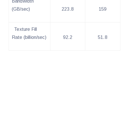
Bandwidth
(GB/sec)
223.8
159
Texture Fill
Rate (billion/sec)
92.2
51.8