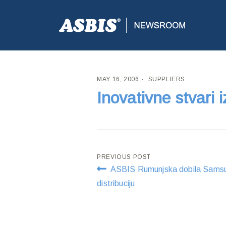
ASBIS CROATIA
>
SUPPLIERS
> INOVATIVNE STVARI
MAY 16, 2006
SUPPLIERS
Inovativne stvari i
Post
PREVIOUS POST
ASBIS Rumunjska dobila Sams
navigation
distribuciju