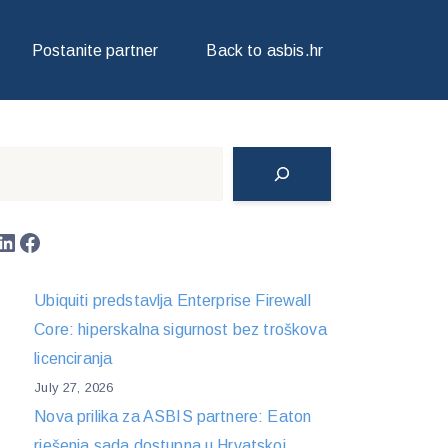
Postanite partner
Back to asbis.hr
Search
LinkedIn
Facebook
Ubiquiti predstavlja Enterprise Firewall
Core: hiperskalna sigurnost bez troškova
licenciranja
July 27, 2026
Nova prilika za ASBIS partnere: Eaton
rješenja sada dostupna u Hrvatskoj