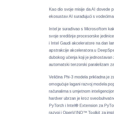
Kao dio svoje misije da AI dovede po
ekosustav AI surađujući s vodećima 
Intel je surađivao s Microsoftom k
svoje središnje procesorske jedinic
i Intel Gaudi akceleratore na dan lan
apstrakcije akceleratora u DeepSpe
dubokog učenja koji je jednostavan z
automatski tenzorski paralelizam z
Veličina Phi-3 modela prikladna je za
omogućuje lagani razvoj modela popu
računalima s umjetnom inteligencijom
hardver ubrzan je kroz sveobuhvatne 
PyTorch i Intel® Extension za PyTorch
razvoj i OpenVINO™ Toolkit za impl