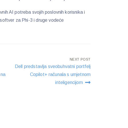
vnih AI potreba svojih poslovnih korisnika i
i softver za Phi-3 i druge vodeće
NEXT POST
Dell predstavlja sveobuhvatni portfelj
 na
Copilot+ računala s umjetnom
inteligencijom