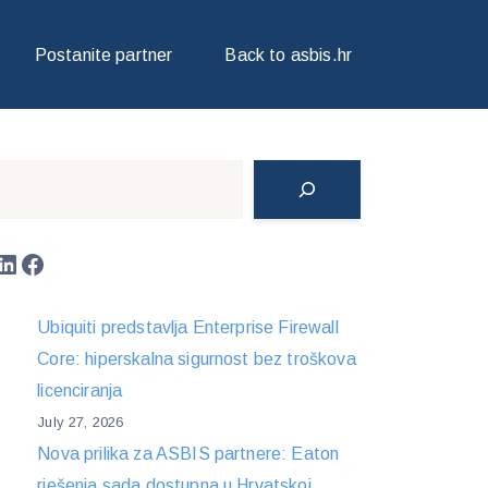
Postanite partner
Back to asbis.hr
Search
LinkedIn
Facebook
Ubiquiti predstavlja Enterprise Firewall
Core: hiperskalna sigurnost bez troškova
licenciranja
July 27, 2026
Nova prilika za ASBIS partnere: Eaton
rješenja sada dostupna u Hrvatskoj