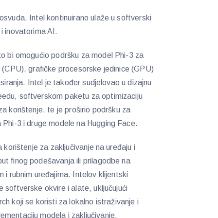
svuda, Intel kontinuirano ulaže u softverski
i inovatorima AI.
ako bi omogućio podršku za model Phi-3 za
e (CPU), grafičke procesorske jedinice (GPU)
siranja. Intel je također sudjelovao u dizajnu
edu, softverskom paketu za optimizaciju
a korištenje, te je proširio podršku za
a Phi-3 i druge modele na Hugging Face.
 korištenje za zaključivanje na uređaju i
t finog podešavanja ili prilagodbe na
 i rubnim uređajima. Intelov klijentski
softverske okvire i alate, uključujući
 koji se koristi za lokalno istraživanje i
ementaciju modela i zaključivanje.