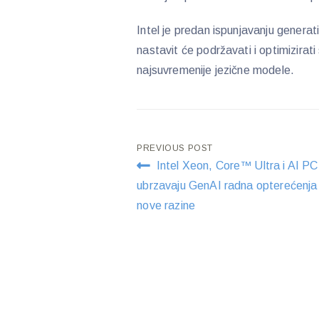
Intel je predan ispunjavanju generati
nastavit će podržavati i optimizirat
najsuvremenije jezične modele.
Post
PREVIOUS POST
Intel Xeon, Core™ Ultra i AI PC
navigation
ubrzavaju GenAI radna opterećenja
nove razine