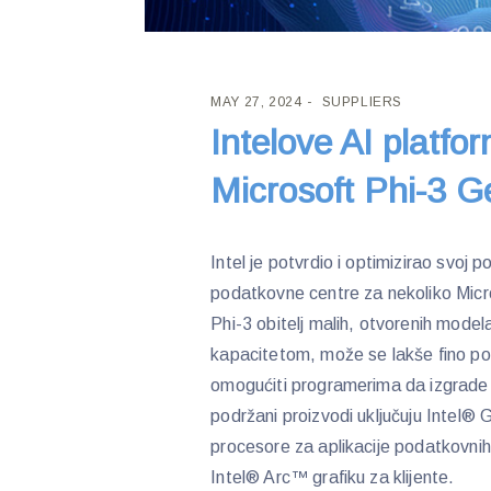
MAY 27, 2024
SUPPLIERS
Intelove AI platfo
Microsoft Phi-3 
Intel je potvrdio i optimizirao svoj p
podatkovne centre za nekoliko Micro
Phi-3 obitelj malih, otvorenih model
kapacitetom, može se lakše fino pode
omogućiti programerima da izgrade ap
podržani proizvodi uključuju Intel®
procesore za aplikacije podatkovnih
Intel® Arc™ grafiku za klijente.