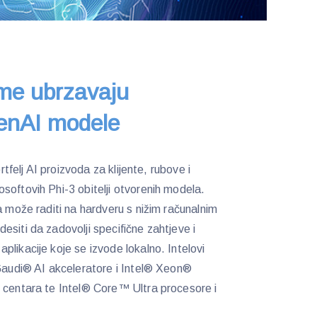
rme ubrzavaju
GenAI modele
ortfelj AI proizvoda za klijente, rubove i
softovih Phi-3 obitelji otvorenih modela.
a može raditi na hardveru s nižim računalnim
siti da zadovolji specifične zahtjeve i
likacije koje se izvode lokalno. Intelovi
 Gaudi® AI akceleratore i Intel® Xeon®
 centara te Intel® Core™ Ultra procesore i