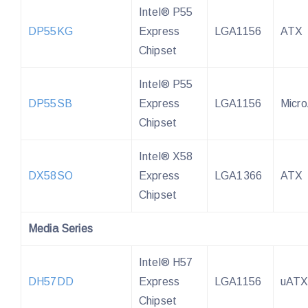
Intel® P55
DP55KG
Express
LGA1156
ATX
Chipset
Intel® P55
DP55SB
Express
LGA1156
Micr
Chipset
Intel® X58
DX58SO
Express
LGA1366
ATX
Chipset
Media Series
Intel® H57
DH57DD
Express
LGA1156
uAT
Chipset