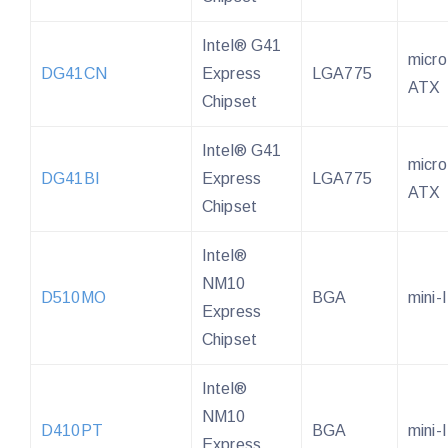
Intel® G41
micro
DG41CN
Express
LGA775
ATX
Chipset
Intel® G41
micro
DG41BI
Express
LGA775
ATX
Chipset
Intel®
NM10
D510MO
BGA
mini-
Express
Chipset
Intel®
NM10
D410PT
BGA
mini-
Express