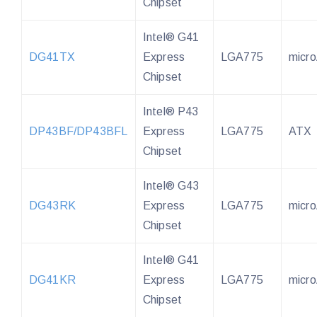
Chipset
Intel® G41
DG41TX
Express
LGA775
micr
Chipset
Intel® P43
DP43BF/DP43BFL
Express
LGA775
ATX
Chipset
Intel® G43
DG43RK
Express
LGA775
micr
Chipset
Intel® G41
DG41KR
Express
LGA775
micr
Chipset