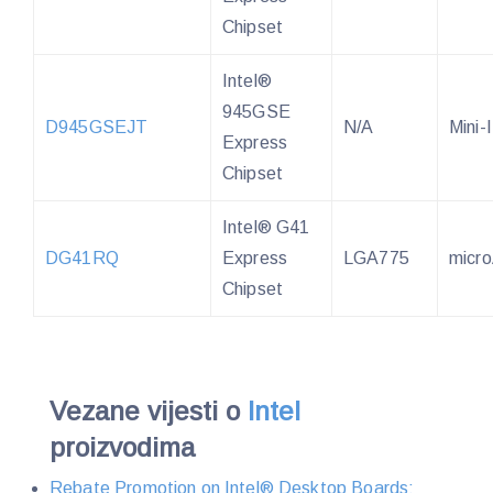
Chipset
Intel®
945GSE
D945GSEJT
N/A
Mini-
Express
Chipset
Intel® G41
DG41RQ
Express
LGA775
micr
Chipset
Vezane vijesti o
Intel
proizvodima
Rebate Promotion on Intel® Desktop Boards: