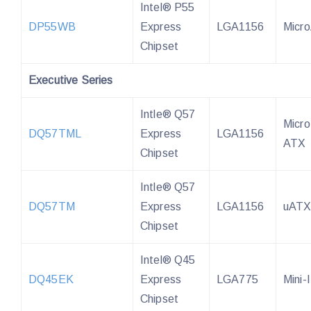
Intel® P55
DP55WB
Express
LGA1156
Micr
Chipset
Executive Series
Intle® Q57
Micro
DQ57TML
Express
LGA1156
ATX
Chipset
Intle® Q57
DQ57TM
Express
LGA1156
uAT
Chipset
Intel® Q45
DQ45EK
Express
LGA775
Mini-
Chipset