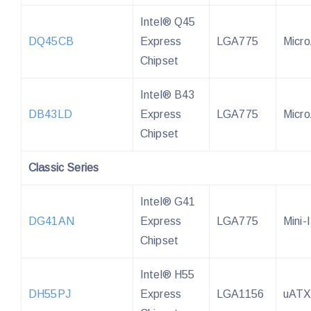
Intel® Q45
DQ45CB
Express
LGA775
Micr
Chipset
Intel® B43
DB43LD
Express
LGA775
Micr
Chipset
Classic Series
Intel® G41
DG41AN
Express
LGA775
Mini-
Chipset
Intel® H55
DH55PJ
Express
LGA1156
uAT