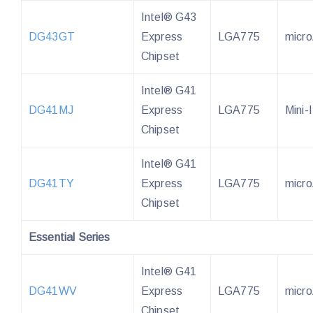
Intel® G43
DG43GT
Express
LGA775
micr
Chipset
Intel® G41
DG41MJ
Express
LGA775
Mini-
Chipset
Intel® G41
DG41TY
Express
LGA775
micr
Chipset
Essential Series
Intel® G41
DG41WV
Express
LGA775
micr
Chipset