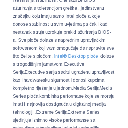
i testiranja stabilnosti. One sadrže BIOS
ažuriranja s tolerancijom greške , jedinstvenu
značajku koju imaju samo Intel ploče a koje
donose stabilnost u svim uvjetima pa čak i kad
nestanak struje uzrokuje prekid ažuriranja BIOS-
a. Sve ploče dolaze s naprednim upravljačkim
softwareom koji vam omogučuje da napravite sve
što želite s pločom.
Intel® Desktop ploče
dolaze
s trogodišnjim jamstvom.Executive
SerijaExecutive serija sadrzi ugrađenu upravljivost
kao i hardwaresku sigurnost i donosi kupcima
kompletno riješenje u jednom.Media SeriijaMedia
Series ploča kombinira performase koje se moraju
imati i najnovija dostignuča u digitalnoj medija
tehnologiji .Extreme SeriijaExtreme Series
ujedinjuje iznimno visoke performanse sa