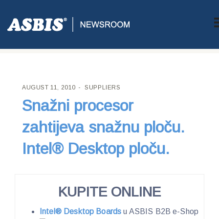
ASBIS CROATIA
>
SUPPLIERS
> SNAŽNI PROCESOR ZAHTIJEVA
SNAŽNU PLOČU. INTEL® DESKTOP PLOČU.
AUGUST 11, 2010
SUPPLIERS
Snažni procesor
zahtijeva snažnu ploču.
Intel® Desktop ploču.
KUPITE ONLINE
Intel® Desktop Boards
u ASBIS B2B e-Shop