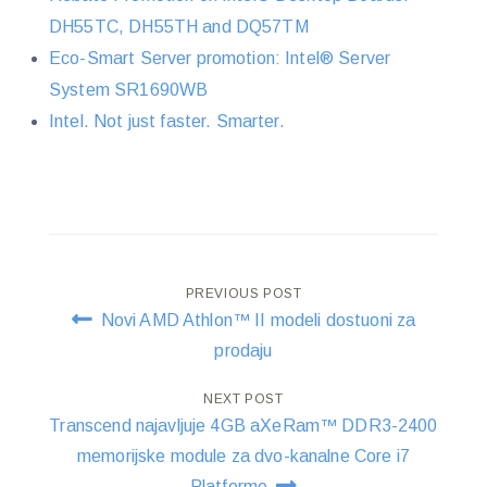
DH55TC, DH55TH and DQ57TM
Eco-Smart Server promotion: Intel® Server
System SR1690WB
Intel. Not just faster. Smarter.
Post
PREVIOUS POST
Novi AMD Athlon™ II modeli dostuoni za
navigation
prodaju
NEXT POST
Transcend najavljuje 4GB aXeRam™ DDR3-2400
memorijske module za dvo-kanalne Core i7
Platforme