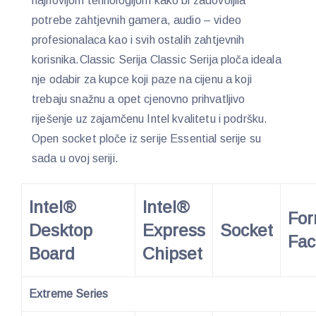
najnovijom tehnologijom kako bi zadovoljila
potrebe zahtjevnih gamera, audio – video
profesionalaca kao i svih ostalih zahtjevnih
korisnika.Classic Serija Classic Serija ploča ideala
nje odabir za kupce koji paze na cijenu a koji
trebaju snažnu a opet cjenovno prihvatljivo
riješenje uz zajamčenu Intel kvalitetu i podršku.
Open socket ploče iz serije Essential serije su
sada u ovoj seriji.
Intel®
Intel®
Fo
Desktop
Express
Socket
Fac
Board
Chipset
Extreme Series