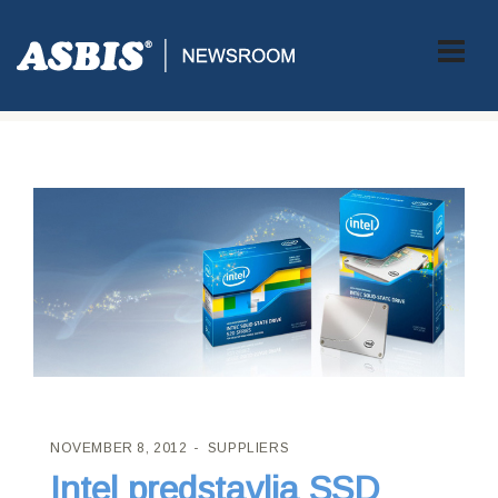
ASBIS CROATIA
>
SUPPLIERS
> INTEL PREDSTAVLJA SSD 335
SERIJU. BRZINA KOJU TREBATE PO CIJENI KOJU TRAŽITE!
NOVEMBER 8, 2012
SUPPLIERS
Intel predstavlja SSD