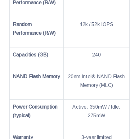
Performance (R/W)
Random
42k / 52k IOPS
Performance (R/W)
Capacities (GB)
240
NAND Flash Memory
20nm Intel® NAND Flash
Memory (MLC)
Power Consumption
Active: 350mW / Idle:
(typical)
275mW
Warranty
3-year limited